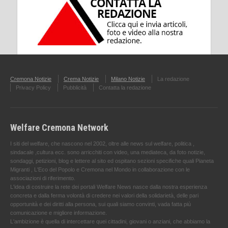
Cremona Notizie
Crema Notizie
Milano Notizie
La redazione
Privacy Policy
Pubblicità
Contatta la redazione
Welfare Cremona Network
I siti del welfare, che nascono nel 2002, oltre alle news sul welfare, politica ,
sindacale ,cultura ecc. sono arricchiti con video, una mediateca, da foto notizie,
sondaggi, petizioni, blog e lettere al sito ed ospitano sezioni specifiche quali Pianeta
Migranti , L'Eco del Popolo e Cremona nel Mondo in collaborazione con le
associazioni di riferimento.
L'idea di costruire la rete dei portali Welfare News nasce dalla nostra esperienza
concreta e dalla ferma volontà di credere nei valori della solidarietà, delle pari
opportunità e dei diritti alla persona, sui quali siamo convinti, vada fatta più
comunicazione e migliore informazione.
L'ambizione è quella di intercettare quei cittadini, giovani o anziani, che abbiamo la