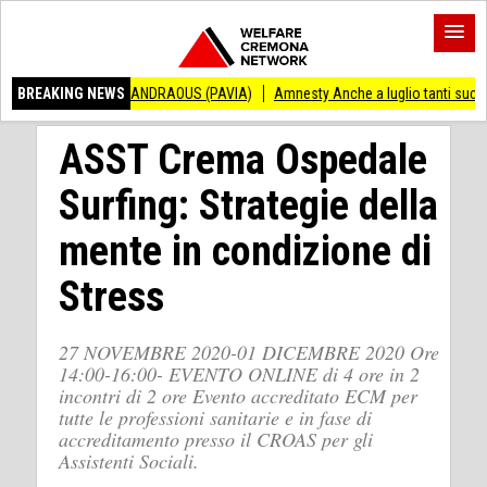
CENZO ANDRAOUS (PAVIA)
BREAKING NEWS
Amnesty Anche a luglio tanti successi ed ingiusti
ASST Crema Ospedale
Surfing: Strategie della
mente in condizione di
Stress
27 NOVEMBRE 2020-01 DICEMBRE 2020 Ore
14:00-16:00- EVENTO ONLINE di 4 ore in 2
incontri di 2 ore Evento accreditato ECM per
tutte le professioni sanitarie e in fase di
accreditamento presso il CROAS per gli
Assistenti Sociali.