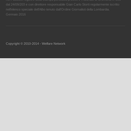
dal 24/09/203 e con direttore responsabile Gian Carlo Storti regolarmente iscritto
nell’elenco speciale dell’Albo tenuto dall’Ordine Giornalisti della Lombardia.
Gennaio 2016
Copyright © 2010-2014 - Welfare Network