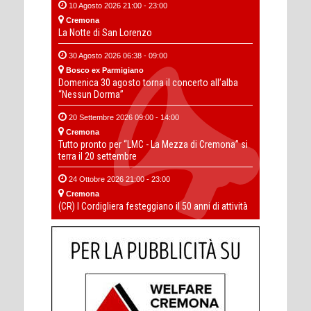
10 Agosto 2026 21:00 - 23:00
Cremona
La Notte di San Lorenzo
30 Agosto 2026 06:38 - 09:00
Bosco ex Parmigiano
Domenica 30 agosto torna il concerto all’alba
“Nessun Dorma”
20 Settembre 2026 09:00 - 14:00
Cremona
Tutto pronto per “LMC - La Mezza di Cremona” si
terra il 20 settembre
24 Ottobre 2026 21:00 - 23:00
Cremona
(CR) I Cordigliera festeggiano il 50 anni di attività