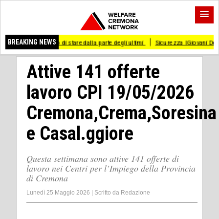
so di stare dalla parte degli ultimi
BREAKING NEWS
Sicurezza I Giovani Democratici ribattono ai
Attive 141 offerte
lavoro CPI 19/05/2026
Cremona,Crema,Soresina
e Casal.ggiore
Questa settimana sono attive 141 offerte di
lavoro nei Centri per l’Impiego della Provincia
di Cremona
Lunedì 25 Maggio 2026
|
Scritto da
Redazione