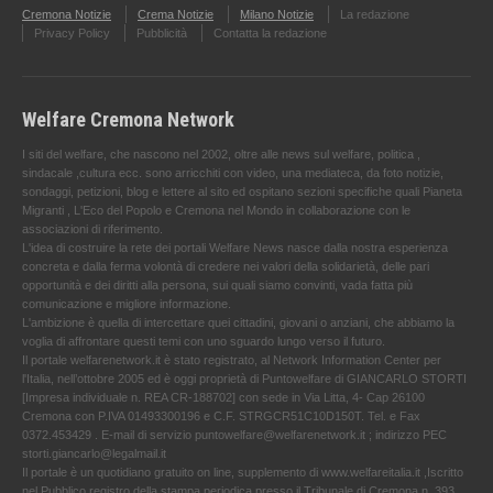
Cremona Notizie
Crema Notizie
Milano Notizie
La redazione
Privacy Policy
Pubblicità
Contatta la redazione
Welfare Cremona Network
I siti del welfare, che nascono nel 2002, oltre alle news sul welfare, politica ,
sindacale ,cultura ecc. sono arricchiti con video, una mediateca, da foto notizie,
sondaggi, petizioni, blog e lettere al sito ed ospitano sezioni specifiche quali Pianeta
Migranti , L'Eco del Popolo e Cremona nel Mondo in collaborazione con le
associazioni di riferimento.
L'idea di costruire la rete dei portali Welfare News nasce dalla nostra esperienza
concreta e dalla ferma volontà di credere nei valori della solidarietà, delle pari
opportunità e dei diritti alla persona, sui quali siamo convinti, vada fatta più
comunicazione e migliore informazione.
L'ambizione è quella di intercettare quei cittadini, giovani o anziani, che abbiamo la
voglia di affrontare questi temi con uno sguardo lungo verso il futuro.
Il portale welfarenetwork.it è stato registrato, al Network Information Center per
l'Italia, nell’ottobre 2005 ed è oggi proprietà di Puntowelfare di GIANCARLO STORTI
[Impresa individuale n. REA CR-188702] con sede in Via Litta, 4- Cap 26100
Cremona con P.IVA 01493300196 e C.F. STRGCR51C10D150T. Tel. e Fax
0372.453429 . E-mail di servizio puntowelfare@welfarenetwork.it ; indirizzo PEC
storti.giancarlo@legalmail.it
Il portale è un quotidiano gratuito on line, supplemento di www.welfareitalia.it ,Iscritto
nel Pubblico registro della stampa periodica presso il Tribunale di Cremona n. 393