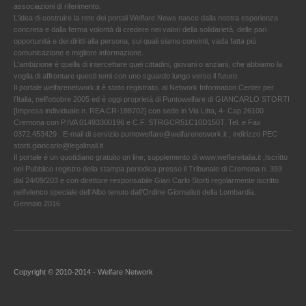
associazioni di riferimento.
L'idea di costruire la rete dei portali Welfare News nasce dalla nostra esperienza
concreta e dalla ferma volontà di credere nei valori della solidarietà, delle pari
opportunità e dei diritti alla persona, sui quali siamo convinti, vada fatta più
comunicazione e migliore informazione.
L'ambizione è quella di intercettare quei cittadini, giovani o anziani, che abbiamo la
voglia di affrontare questi temi con uno sguardo lungo verso il futuro.
Il portale welfarenetwork.it è stato registrato, al Network Information Center per
l'Italia, nell’ottobre 2005 ed è oggi proprietà di Puntowelfare di GIANCARLO STORTI
[Impresa individuale n. REA CR-188702] con sede in Via Litta, 4- Cap 26100
Cremona con P.IVA 01493300196 e C.F. STRGCR51C10D150T. Tel. e Fax
0372.453429 . E-mail di servizio puntowelfare@welfarenetwork.it ; indirizzo PEC
storti.giancarlo@legalmail.it
Il portale è un quotidiano gratuito on line, supplemento di www.welfareitalia.it ,Iscritto
nel Pubblico registro della stampa periodica presso il Tribunale di Cremona n. 393
dal 24/09/203 e con direttore responsabile Gian Carlo Storti regolarmente iscritto
nell’elenco speciale dell’Albo tenuto dall’Ordine Giornalisti della Lombardia.
Gennaio 2016
Copyright © 2010-2014 - Welfare Network