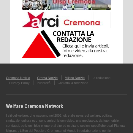
Cremona Notizie
Crema Notizie
Milano Notizie
La redazione
Privacy Policy
Pubblicità
Contatta la redazione
Welfare Cremona Network
I siti del welfare, che nascono nel 2002, oltre alle news sul welfare, politica ,
sindacale ,cultura ecc. sono arricchiti con video, una mediateca, da foto notizie,
sondaggi, petizioni, blog e lettere al sito ed ospitano sezioni specifiche quali Pianeta
Migranti , L'Eco del Popolo e Cremona nel Mondo in collaborazione con le