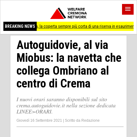
 idrica, la coperta sempre più corta di una riserva in esaurimento
BREAKING NEWS
Cremona 'P
Autoguidovie, al via
Miobus: la navetta che
collega Ombriano al
centro di Crema
I nuovi orari saranno disponibili sul sito
crema.autoguidovie.it nella sezione dedicata
LINEE>ORARI.
Giovedì 16 Settembre 2021
|
Scritto da
Redazione