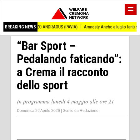
INCENZO ANDRAOUS (PAVIA)
BREAKING NEWS
Amnesty Anche a luglio tanti successi ed ingiu
“Bar Sport –
Pedalando faticando”:
a Crema il racconto
dello sport
In programma lunedì 4 maggio alle ore 21
Domenica 26 Aprile 2026
|
Scritto da
Redazione