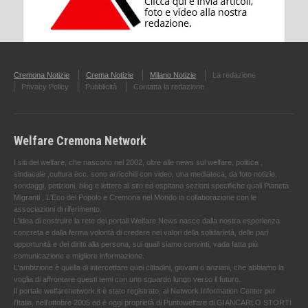
Cremona Notizie
Crema Notizie
Milano Notizie
La redazione
Privacy Policy
Pubblicità
Contatta la redazione
Welfare Cremona Network
I siti del welfare, che nascono nel 2002, oltre alle news sul welfare, politica ,
sindacale ,cultura ecc. sono arricchiti con video, una mediateca, da foto notizie,
sondaggi, petizioni, blog e lettere al sito ed ospitano sezioni specifiche quali Pianeta
Migranti , L'Eco del Popolo e Cremona nel Mondo in collaborazione con le
associazioni di riferimento.
L'idea di costruire la rete dei portali Welfare News nasce dalla nostra esperienza
concreta e dalla ferma volontà di credere nei valori della solidarietà, delle pari
opportunità e dei diritti alla persona, sui quali siamo convinti, vada fatta più
comunicazione e migliore informazione.
L'ambizione è quella di intercettare quei cittadini, giovani o anziani, che abbiamo la
voglia di affrontare questi temi con uno sguardo lungo verso il futuro.
Il portale welfarenetwork.it è stato registrato, al Network Information Center per
l'Italia, nell’ottobre 2005 ed è oggi proprietà di Puntowelfare di GIANCARLO STORTI