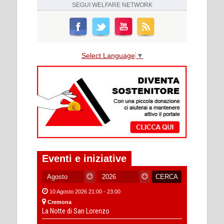
SEGUI
WELFARE NETWORK
Select Language
▼
Eventi e iniziative
10 Agosto 2026 21:00 - 23:00
Cremona
La Notte di San Lorenzo