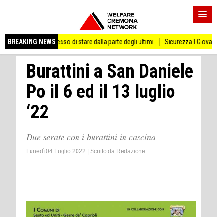
ai smesso di stare dalla parte degli ultimi
BREAKING NEWS
Sicurezza I Giovani Democratici riba
Burattini a San Daniele
Po il 6 ed il 13 luglio
‘22
Due serate con i burattini in cascina
Lunedì 04 Luglio 2022
|
Scritto da
Redazione