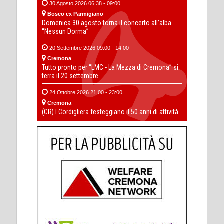
30 Agosto 2026 06:38 - 09:00
Bosco ex Parmigiano
Domenica 30 agosto torna il concerto all’alba
“Nessun Dorma”
20 Settembre 2026 09:00 - 14:00
Cremona
Tutto pronto per “LMC - La Mezza di Cremona” si
terra il 20 settembre
24 Ottobre 2026 21:00 - 23:00
Cremona
(CR) I Cordigliera festeggiano il 50 anni di attività