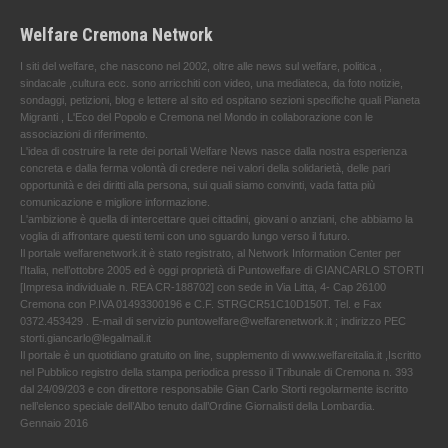
Welfare Cremona Network
I siti del welfare, che nascono nel 2002, oltre alle news sul welfare, politica ,
sindacale ,cultura ecc. sono arricchiti con video, una mediateca, da foto notizie,
sondaggi, petizioni, blog e lettere al sito ed ospitano sezioni specifiche quali Pianeta
Migranti , L'Eco del Popolo e Cremona nel Mondo in collaborazione con le
associazioni di riferimento.
L'idea di costruire la rete dei portali Welfare News nasce dalla nostra esperienza
concreta e dalla ferma volontà di credere nei valori della solidarietà, delle pari
opportunità e dei diritti alla persona, sui quali siamo convinti, vada fatta più
comunicazione e migliore informazione.
L'ambizione è quella di intercettare quei cittadini, giovani o anziani, che abbiamo la
voglia di affrontare questi temi con uno sguardo lungo verso il futuro.
Il portale welfarenetwork.it è stato registrato, al Network Information Center per
l'Italia, nell’ottobre 2005 ed è oggi proprietà di Puntowelfare di GIANCARLO STORTI
[Impresa individuale n. REA CR-188702] con sede in Via Litta, 4- Cap 26100
Cremona con P.IVA 01493300196 e C.F. STRGCR51C10D150T. Tel. e Fax
0372.453429 . E-mail di servizio puntowelfare@welfarenetwork.it ; indirizzo PEC
storti.giancarlo@legalmail.it
Il portale è un quotidiano gratuito on line, supplemento di www.welfareitalia.it ,Iscritto
nel Pubblico registro della stampa periodica presso il Tribunale di Cremona n. 393
dal 24/09/203 e con direttore responsabile Gian Carlo Storti regolarmente iscritto
nell’elenco speciale dell’Albo tenuto dall’Ordine Giornalisti della Lombardia.
Gennaio 2016