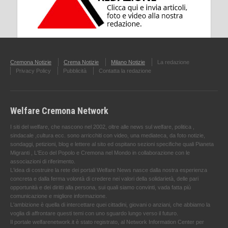
Cremona Notizie
Crema Notizie
Milano Notizie
La redazione
Privacy Policy
Pubblicità
Contatta la redazione
Welfare Cremona Network
I siti del welfare, che nascono nel 2002, oltre alle news sul welfare, politica ,
sindacale ,cultura ecc. sono arricchiti con video, una mediateca, da foto notizie,
sondaggi, petizioni, blog e lettere al sito ed ospitano sezioni specifiche quali Pianeta
Migranti , L'Eco del Popolo e Cremona nel Mondo in collaborazione con le
associazioni di riferimento.
L'idea di costruire la rete dei portali Welfare News nasce dalla nostra esperienza
concreta e dalla ferma volontà di credere nei valori della solidarietà, delle pari
opportunità e dei diritti alla persona, sui quali siamo convinti, vada fatta più
comunicazione e migliore informazione.
L'ambizione è quella di intercettare quei cittadini, giovani o anziani, che abbiamo la
voglia di affrontare questi temi con uno sguardo lungo verso il futuro.
Il portale welfarenetwork.it è stato registrato, al Network Information Center per