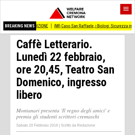
” V EDIZIONE
BREAKING NEWS
(MI) Caso San Raffaele, i Biologi: Sicurezza in PMA priorità ass
Caffè Letterario.
Lunedì 22 febbraio,
ore 20,45, Teatro San
Domenico, ingresso
libero
Montanari presenta 'Il regno degli amici' e
premia gli studenti scrittori cremaschi
Sabato 20 Febbraio 2016
|
Scritto da
Redazione