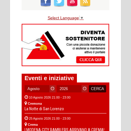
Select Language
▼
Eventi e iniziative
10 Agosto 2026 21:00 - 23:00
Cremona
La Notte di San Lorenzo
25 Agosto 2026 21:00 - 23:00
Crema
I MODENA CITY RAMBLERS ARRIVANO A CREMA!