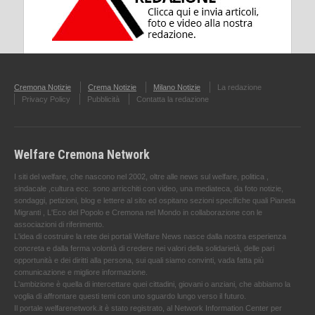
Cremona Notizie
Crema Notizie
Milano Notizie
La redazione
Privacy Policy
Pubblicità
Contatta la redazione
Welfare Cremona Network
I siti del welfare, che nascono nel 2002, oltre alle news sul welfare, politica ,
sindacale ,cultura ecc. sono arricchiti con video, una mediateca, da foto notizie,
sondaggi, petizioni, blog e lettere al sito ed ospitano sezioni specifiche quali Pianeta
Migranti , L'Eco del Popolo e Cremona nel Mondo in collaborazione con le
associazioni di riferimento.
L'idea di costruire la rete dei portali Welfare News nasce dalla nostra esperienza
concreta e dalla ferma volontà di credere nei valori della solidarietà, delle pari
opportunità e dei diritti alla persona, sui quali siamo convinti, vada fatta più
comunicazione e migliore informazione.
L'ambizione è quella di intercettare quei cittadini, giovani o anziani, che abbiamo la
voglia di affrontare questi temi con uno sguardo lungo verso il futuro.
Il portale welfarenetwork.it è stato registrato, al Network Information Center per