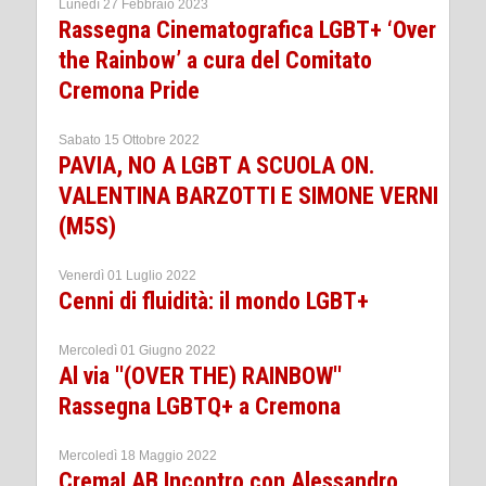
Lunedì 27 Febbraio 2023
Rassegna Cinematografica LGBT+ ‘Over
the Rainbow’ a cura del Comitato
Cremona Pride
Sabato 15 Ottobre 2022
PAVIA, NO A LGBT A SCUOLA ON.
VALENTINA BARZOTTI E SIMONE VERNI
(M5S)
Venerdì 01 Luglio 2022
Cenni di fluidità: il mondo LGBT+
Mercoledì 01 Giugno 2022
Al via ''(OVER THE) RAINBOW''
Rassegna LGBTQ+ a Cremona
Mercoledì 18 Maggio 2022
CremaLAB Incontro con Alessandro