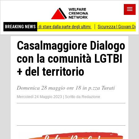
i smesso di stare dalla parte degli ultimi
BREAKING NEWS
Sicurezza I Giovani Democratici ribat
Casalmaggiore Dialogo
con la comunità LGTBI
+ del territorio
Domenica 28 maggio ore 18 in p.zza Turati
Mercoledì 24 Maggio 2023
|
Scritto da
Redazione