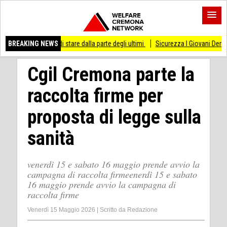
sso di stare dalla parte degli ultimi
BREAKING NEWS
Sicurezza I Giovani Democratici ribattono a
Cgil Cremona parte la
raccolta firme per
proposta di legge sulla
sanità
venerdì 15 e sabato 16 maggio prende avvio la
campagna di raccolta firmeenerdì 15 e sabato
16 maggio prende avvio la campagna di
raccolta firme
Venerdì 15 Maggio 2026
|
Scritto da
Redazione