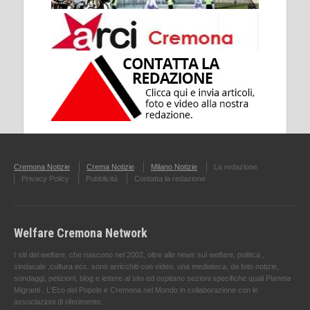
Cremona Notizie
Crema Notizie
Milano Notizie
La redazione
Privacy Policy
Pubblicità
Contatta la redazione
Welfare Cremona Network
I siti del welfare, che nascono nel 2002, oltre alle news sul welfare, politica ,
sindacale ,cultura ecc. sono arricchiti con video, una mediateca, da foto notizie,
sondaggi, petizioni, blog e lettere al sito ed ospitano sezioni specifiche quali Pianeta
Migranti , L'Eco del Popolo e Cremona nel Mondo in collaborazione con le
associazioni di riferimento.