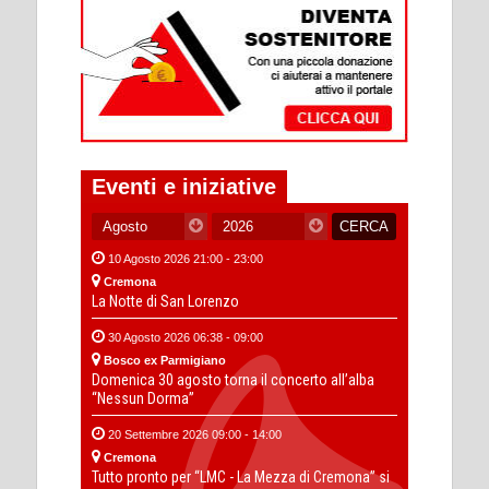
Eventi e iniziative
10 Agosto 2026 21:00 - 23:00
Cremona
La Notte di San Lorenzo
30 Agosto 2026 06:38 - 09:00
Bosco ex Parmigiano
Domenica 30 agosto torna il concerto all’alba
“Nessun Dorma”
20 Settembre 2026 09:00 - 14:00
Cremona
Tutto pronto per “LMC - La Mezza di Cremona” si