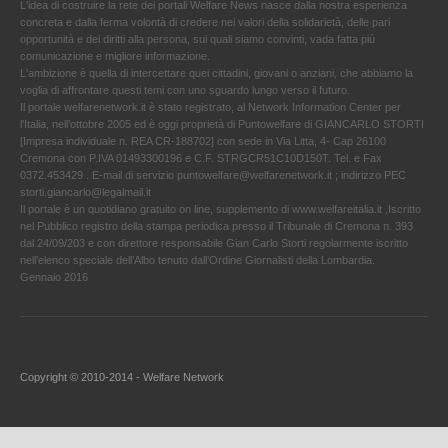
L'idea di costruire la rete dei portali Welfare News nasce dalla nostra esperienza
concreta e dalla ferma volontà di credere nei valori della solidarietà, delle pari
opportunità e dei diritti alla persona, sui quali siamo convinti, vada fatta più
comunicazione e migliore informazione.
L'ambizione è quella di intercettare quei cittadini, giovani o anziani, che abbiamo la
voglia di affrontare questi temi con uno sguardo lungo verso il futuro.
Il portale welfarenetwork.it è stato registrato, al Network Information Center per
l'Italia, nell’ottobre 2005 ed è oggi proprietà di Puntowelfare di GIANCARLO STORTI
[Impresa individuale n. REA CR-188702] con sede in Via Litta, 4- Cap 26100
Cremona con P.IVA 01493300196 e C.F. STRGCR51C10D150T. Tel. e Fax
0372.453429 . E-mail di servizio puntowelfare@welfarenetwork.it ; indirizzo PEC
storti.giancarlo@legalmail.it
Il portale è un quotidiano gratuito on line, supplemento di www.welfareitalia.it ,Iscritto
nel Pubblico registro della stampa periodica presso il Tribunale di Cremona n. 393
dal 24/09/203 e con direttore responsabile Gian Carlo Storti regolarmente iscritto
nell’elenco speciale dell’Albo tenuto dall’Ordine Giornalisti della Lombardia.
Gennaio 2016
Copyright © 2010-2014 - Welfare Network