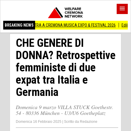
N MOSTRA A CREMONA MUSICA EXPO & FESTIVAL 2026
BREAKING NEWS
Edilizia lombarda, CN
CHE GENERE DI
DONNA? Retrospettive
femministe di due
expat tra Italia e
Germania
Domenica 9 marzo VILLA STUCK Goethestr.
54 - 80336 München - U3/U6 Goetheplatz
Domenica 16 Febbraio 2025
|
Scritto da
Redazione