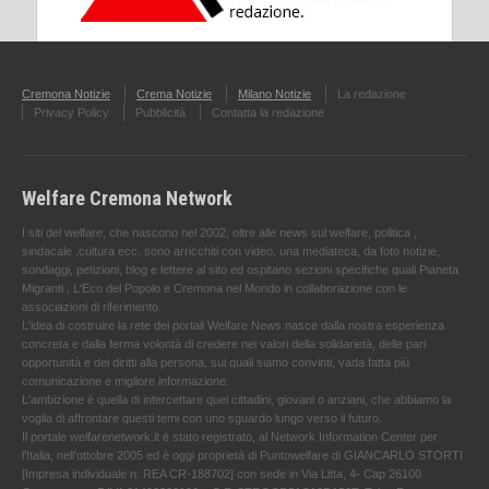
Cremona Notizie
Crema Notizie
Milano Notizie
La redazione
Privacy Policy
Pubblicità
Contatta la redazione
Welfare Cremona Network
I siti del welfare, che nascono nel 2002, oltre alle news sul welfare, politica ,
sindacale ,cultura ecc. sono arricchiti con video, una mediateca, da foto notizie,
sondaggi, petizioni, blog e lettere al sito ed ospitano sezioni specifiche quali Pianeta
Migranti , L'Eco del Popolo e Cremona nel Mondo in collaborazione con le
associazioni di riferimento.
L'idea di costruire la rete dei portali Welfare News nasce dalla nostra esperienza
concreta e dalla ferma volontà di credere nei valori della solidarietà, delle pari
opportunità e dei diritti alla persona, sui quali siamo convinti, vada fatta più
comunicazione e migliore informazione.
L'ambizione è quella di intercettare quei cittadini, giovani o anziani, che abbiamo la
voglia di affrontare questi temi con uno sguardo lungo verso il futuro.
Il portale welfarenetwork.it è stato registrato, al Network Information Center per
l'Italia, nell’ottobre 2005 ed è oggi proprietà di Puntowelfare di GIANCARLO STORTI
[Impresa individuale n. REA CR-188702] con sede in Via Litta, 4- Cap 26100