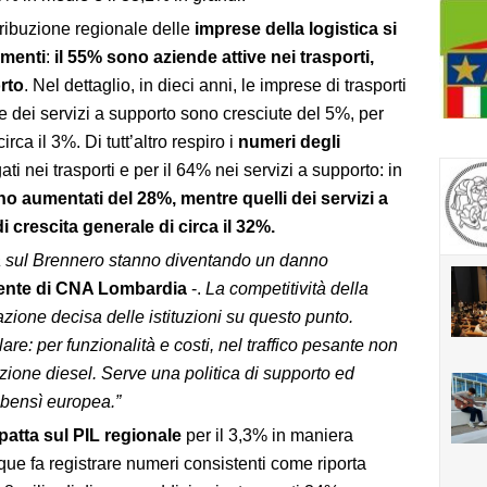
tribuzione regionale delle
imprese della logistica
si
gmenti
:
il 55% sono aziende attive nei trasporti,
rto
. Nel dettaglio, in dieci anni, le imprese di trasporti
e dei servizi a supporto sono cresciute del 5%, per
rca il 3%. Di tutt’altro respiro i
numeri degli
i nei trasporti e per il 64% nei servizi a supporto: in
ono aumentati del 28%, mentre quelli dei servizi a
 crescita generale di circa il 32%.
ria sul Brennero stanno diventando un danno
ente di CNA Lombardia
-.
La competitività della
’azione decisa delle istituzioni su questo punto.
lare: per funzionalità e costi, nel traffico pesante non
azione diesel. Serve una politica di supporto ed
 bensì europea.”
patta sul PIL regionale
per il 3,3% in maniera
e fa registrare numeri consistenti come riporta