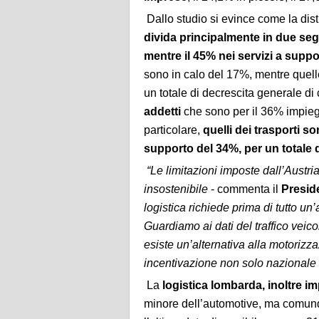
Dallo studio si evince come la dis
divida principalmente in due se
mentre il 45% nei servizi a suppo
sono in calo del 17%, mentre quell
un totale di decrescita generale di ci
addetti
che sono per il 36% impiegat
particolare,
quelli dei trasporti s
supporto del 34%, per un totale di
“Le limitazioni imposte dall’Aust
insostenibile
- commenta il
Presid
logistica richiede prima di tutto un
Guardiamo ai dati del traffico veico
esiste un’alternativa alla motorizz
incentivazione non solo nazionale
La
logistica lombarda, inoltre im
minore dell’automotive, ma comunqu