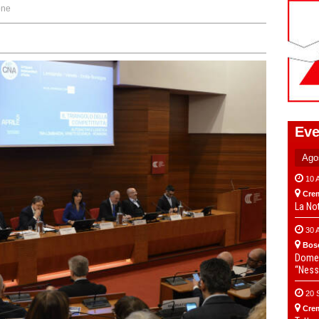
one
Eve
10 
Cre
La No
30 
Bos
Domen
“Ness
20 
Cre