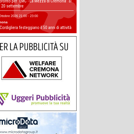
 pronto per “LMC - La Mezza di Cremona” si
il 20 settembre
Ottobre 2026 21:00 - 23:00
mona
 Cordigliera festeggiano il 50 anni di attività