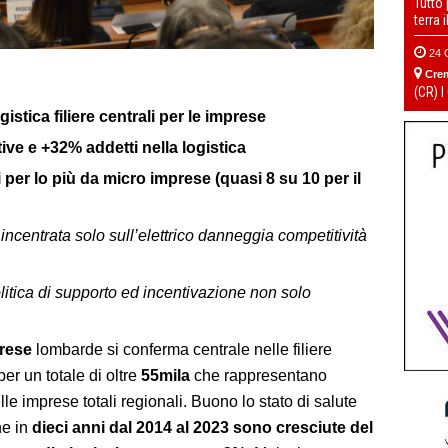
Tutto
terra 
24 
Cre
(CR) I
tica filiere centrali per le imprese
ve e +32% addetti nella logistica
per lo più da micro imprese (quasi 8 su 10 per il
centrata solo sull’elettrico danneggia competitività
litica di supporto ed incentivazione non solo
prese
lombarde si conferma centrale nelle filiere
 per un totale di oltre
55mila
che rappresentano
lle imprese totali regionali. Buono lo stato di salute
he in
dieci anni dal 2014 al 2023 sono cresciute del