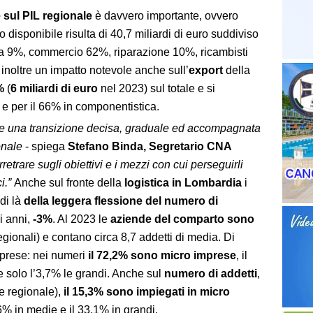
 sul PIL regionale
è davvero importante, ovvero
o disponibile risulta di 40,7 miliardi di euro suddiviso
a 9%, commercio 62%, riparazione 10%, ricambisti
inoltre un impatto notevole anche sull’
export
della
%
(
6 miliardi di euro
nel 2023) sul totale e si
 e per il 66% in componentistica.
e una transizione decisa, graduale ed accompagnata
onale
- spiega
Stefano Binda, Segretario CNA
etrare sugli obiettivi e i mezzi con cui perseguirli
i.”
Anche sul fronte della
logistica in Lombardia
i
di là
della leggera flessione del numero di
ci anni,
-3%
. Al 2023 le
aziende del comparto sono
egionali) e contano circa 8,7 addetti di media. Di
mprese: nei numeri
il 72,2% sono micro imprese
, il
e solo l’3,7% le grandi. Anche sul
numero di addetti
,
le regionale),
il 15,3% sono impiegati in micro
7,6% in medie e il 33,1% in grandi.