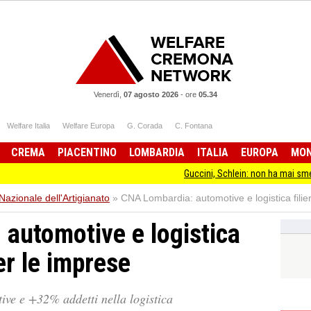
Venerdì,
07 agosto 2026
-
ore
05.34
Welfare Italia
Welfare Europa
G. Corada
C. Fontana
CREMA
PIACENTINO
LOMBARDIA
ITALIA
EUROPA
MO
Guccini, Schlein: non ha mai smesso di stare
zionale dell'Artigianato
»
CNA Lombardia: automotive e logistica filier
automotive e logistica
per le imprese
ve e +32% addetti nella logistica