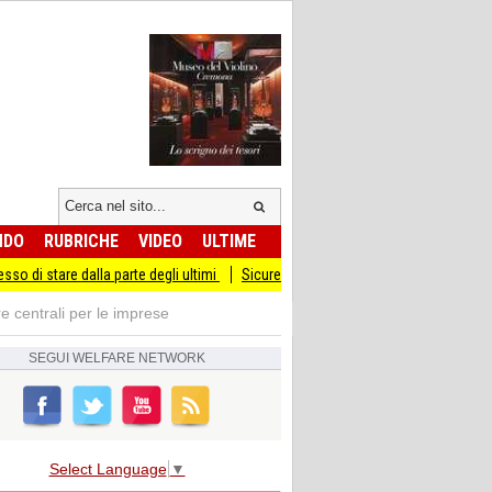
NDO
RUBRICHE
VIDEO
ULTIME
 dalla parte degli ultimi
Sicurezza I Giovani Democratici ribattono ai Giovani di
e centrali per le imprese
SEGUI
WELFARE NETWORK
Select Language
▼