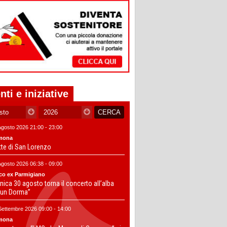
nti e iniziative
Agosto 2026 21:00 - 23:00
mona
tte di San Lorenzo
Agosto 2026 06:38 - 09:00
co ex Parmigiano
ica 30 agosto torna il concerto all’alba
un Dorma”
Settembre 2026 09:00 - 14:00
mona