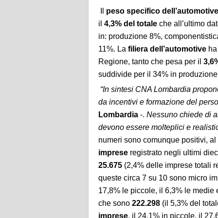
Il
peso specifico dell’automotive
il
4,3% del totale
che all’ultimo dat
in: produzione 8%, componentistic
11%. La
filiera dell’automotive
ha 
Regione, tanto che pesa per il
3,6
suddivide per il 34% in produzione
“In sintesi CNA Lombardia propon
da incentivi e formazione del pers
Lombardia
-.
Nessuno chiede di arr
devono essere molteplici e realistic
numeri sono comunque positivi, al 
imprese
registrato negli ultimi die
25.675
(2,4% delle imprese totali r
queste circa 7 su 10 sono micro i
17,8% le piccole, il 6,3% le medie 
che sono
222.298
(il 5,3% del tota
imprese
, il 24,1% in piccole, il 2