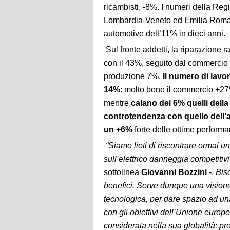
ricambisti, -8%. I numeri della Reg
Lombardia-Veneto ed Emilia Romagn
automotive dell’11% in dieci anni.
Sul fronte addetti, la riparazione r
con il 43%, seguito dal commercio
produzione 7%.
Il numero di lavo
14%
: molto bene il commercio +27
mentre
calano del 6% quelli dell
controtendenza con quello dell’a
un +6%
forte delle ottime perfor
“Siamo lieti di riscontrare ormai 
sull’elettrico danneggia competitiv
sottolinea
Giovanni Bozzini
-.
Biso
benefici. Serve dunque una visione 
tecnologica, per dare spazio ad una 
con gli obiettivi dell’Unione europe
considerata nella sua globalità: p