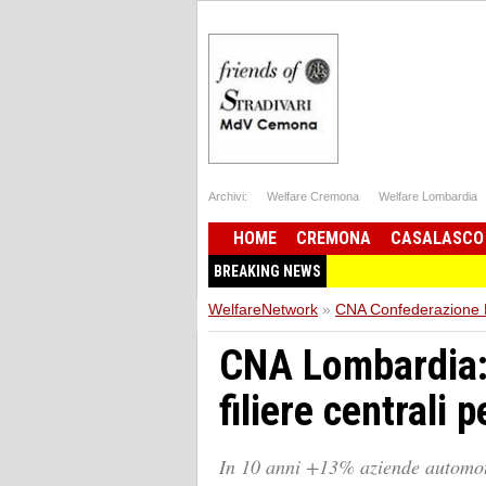
Archivi:
Welfare Cremona
Welfare Lombardia
HOME
CREMONA
CASALASCO
BREAKING NEWS
WelfareNetwork
»
CNA Confederazione Na
CNA Lombardia: 
filiere centrali 
In 10 anni +13% aziende automoti