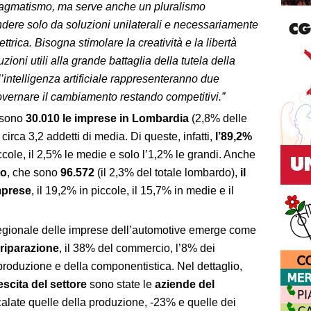
pragmatismo, ma serve anche un pluralismo
ndere solo da soluzioni unilaterali e necessariamente
ttrica. Bisogna stimolare la creatività e la libertà
ioni utili alla grande battaglia della tutela della
 l’intelligenza artificiale rappresenteranno due
overnare il cambiamento restando competitivi.”
, sono
30.010 le imprese in Lombardia
(2,8% delle
circa 3,2 addetti di media. Di queste, infatti,
l’89,2%
iccole, il 2,5% le medie e solo l’1,2% le grandi. Anche
to
, che sono
96.572
(il 2,3% del totale lombardo),
il
mprese
, il 19,2% in piccole, il 15,7% in medie e il
regionale delle imprese dell’automotive emerge come
 riparazione
, il 38% del commercio, l’8% dei
 produzione e della componentistica. Nel dettaglio,
escita del settore
sono state le
aziende del
calate quelle della produzione, -23% e quelle dei