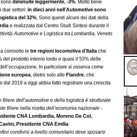
a
sono
diminuite leggermente, -3%
. Molto bene
 due settori:
in dieci anni nell’Automotive sono
ogistica del 32%
. Sono questi alcuni dei dati della
rdia
e realizzata dal Centro Studi Sintesi durante il
titività: Automotive e Logistica tra Lombardia, Veneto
a coinvolto le
tre regioni locomotiva d’Italia
che
% del prodotto interno lordo e quasi il 53% delle
dell’occupazione. In particolare si osserva come
ione europea
, dietro solo alle
Fiandre
, che
 dal 2019 a oggi abbia fatto registrare una crescita
 filiere dell’automotive e della logistica è strutturale
te filiere nella ricetta dell’economia nazionale
-
esidente CNA Lombardia, Moreno De Col,
Cavini, Presidente CNA Emilia
ttivi condivisi a livello comunitario deve sposarsi