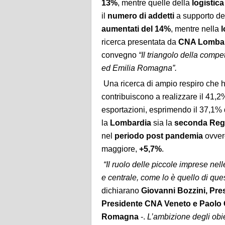
13%
, mentre quelle della
logistic
il
numero
di
addetti
a supporto dei
aumentati del 14%
, mentre nella
l
ricerca presentata da
CNA Lomba
convegno
“Il triangolo della compe
ed Emilia Romagna”.
Una ricerca di ampio respiro che h
contribuiscono a realizzare il 41,2
esportazioni, esprimendo il 37,1% 
la
Lombardia
sia la
seconda Reg
nel
periodo post pandemia
ovvero
maggiore,
+5,7%
.
“Il ruolo delle piccole imprese nelle
e centrale, come lo è quello di ques
dichiarano
Giovanni Bozzini, Pr
Presidente CNA Veneto e Paolo 
Romagna
-.
L’ambizione degli obie