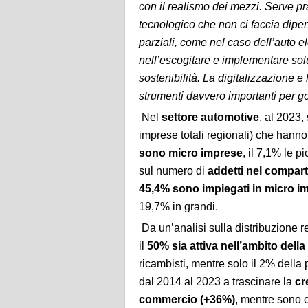
con il realismo dei mezzi. Serve 
tecnologico che non ci faccia dipe
parziali, come nel caso dell’auto ele
nell’escogitare e implementare soluz
sostenibilità. La digitalizzazione e
strumenti davvero importanti per g
Nel
settore automotive
, al 2023
imprese totali regionali) che hanno 
sono micro imprese
, il 7,1% le p
sul numero di
addetti nel compar
45,4% sono impiegati in micro i
19,7% in grandi.
Da un’analisi sulla distribuzione 
il
50% sia attiva nell’ambito della
ricambisti, mentre solo il 2% della
dal 2014 al 2023 a trascinare la
cr
commercio (+36%)
, mentre sono 