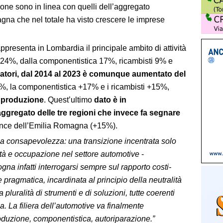
ione sono in linea con quelli dell’aggregato
a che nel totale ha visto crescere le imprese
appresenta in Lombardia il principale ambito di attività
 24%, dalla componentistica 17%, ricambisti 9% e
ratori, dal 2014 al 2023 è comunque aumentato del
%, la componentistica +17% e i ricambisti +15%,
a produzione
. Quest’ultimo
dato è in
ggregato delle tre regioni che invece fa segnare
mance dell’Emilia Romagna (+15%).
una consapevolezza: una transizione incentrata solo
ità e occupazione nel settore automotive
-
gna infatti interrogarsi sempre sul rapporto costi-
pragmatica, incardinata al principio della neutralità
pluralità di strumenti e di soluzioni, tutte coerenti
a. La filiera dell’automotive va finalmente
roduzione, componentistica, autoriparazione.”