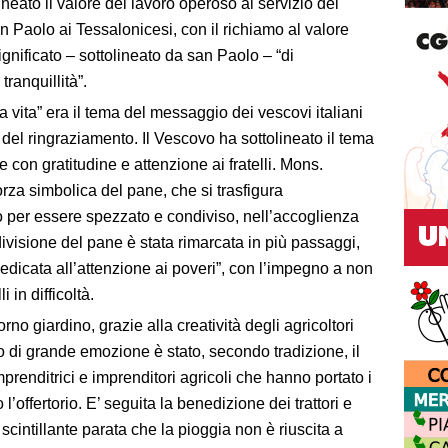
neato il valore del lavoro operoso al servizio del
an Paolo ai Tessalonicesi, con il richiamo al valore
significato – sottolineato da san Paolo – “di
ranquillità”.
la vita” era il tema del messaggio dei vescovi italiani
del ringraziamento. Il Vescovo ha sottolineato il tema
 con gratitudine e attenzione ai fratelli. Mons.
orza simbolica del pane, che si trasfigura
to per essere spezzato e condiviso, nell’accoglienza
ivisione del pane è stata rimarcata in più passaggi,
edicata all’attenzione ai poveri”, con l’impegno a non
 in difficoltà.
rno giardino, grazie alla creatività degli agricoltori
di grande emozione è stato, secondo tradizione, il
prenditrici e imprenditori agricoli che hanno portato i
 l’offertorio. E’ seguita la benedizione dei trattori e
 scintillante parata che la pioggia non è riuscita a