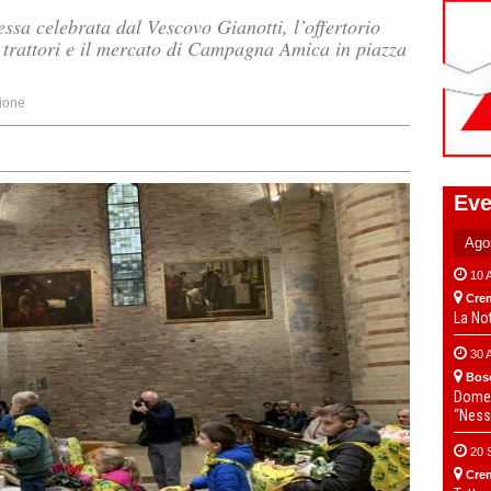
sa celebrata dal Vescovo Gianotti, l’offertorio
i trattori e il mercato di Campagna Amica in piazza
ione
Eve
10 
Cre
La No
30 
Bos
Domen
“Ness
20 
Cre