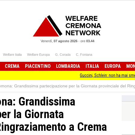
Venerdì,
07 agosto 2026
-
ore
03.44
Welfare Italia
Welfare Europa
G. Corada
C. Fontana
CREMA
PIACENTINO
LOMBARDIA
ITALIA
EUROPA
MO
Guccini, Schlein: non ha mai smesso di stare dal
remona: Grandissima partecipazione per la Giornata provinciale del R
ona: Grandissima
er la Giornata
 Ringraziamento a Crema