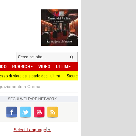
NDO
RUBRICHE
VIDEO
ULTIME
la parte degli ultimi
Sicurezza I Giovani Democratici ribattono ai Giovani di Frat
ingraziamento a Crema
SEGUI
WELFARE NETWORK
Select Language
▼