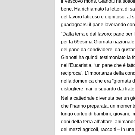
Il Vescovo mons. Gianotti ha sottoli
bene. Ha richiamato la lettera di s
del lavoro faticoso e dignitoso, al 
guadagnarsi il pane lavorando con t
“Dalla terra e dal lavoro: pane per 
per la 69esima Giornata nazionale 
del pane da condividere, da gustare
Gianotti ha quindi testimoniato la f
nell’Eucaristia, “un pane che è fat
reciproca”. L’importanza della cond
nella domenica che era “giornata d
distogliere mai lo sguardo dai fratelli
Nella cattedrale divenuta per un gio
che l’hanno preparata, un momento 
lungo corteo di bambini, giovani, im
doni della terra all’altare, animando
dei mezzi agricoli, raccolti – in una