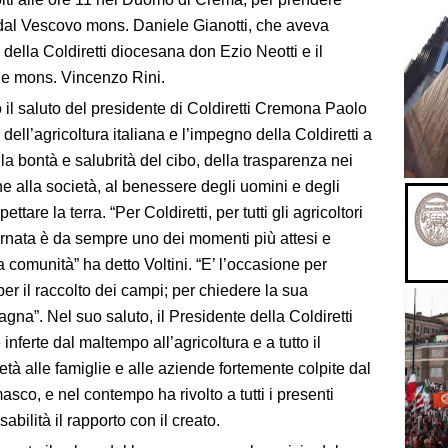
 dal Vescovo mons. Daniele Gianotti, che aveva
 della Coldiretti diocesana don Ezio Neotti e il
ale mons. Vincenzo Rini.
 il saluto del presidente di Coldiretti Cremona Paolo
e dell’agricoltura italiana e l’impegno della Coldiretti a
la bontà e salubrità del cibo, della trasparenza nei
ione alla società, al benessere degli uomini e degli
ttare la terra. “Per Coldiretti, per tutti gli agricoltori
iornata è da sempre uno dei momenti più attesi e
a comunità” ha detto Voltini. “E’ l’occasione per
per il raccolto dei campi; per chiedere la sua
na”. Nel suo saluto, il Presidente della Coldiretti
 inferte dal maltempo all’agricoltura e a tutto il
età alle famiglie e alle aziende fortemente colpite dal
sco, e nel contempo ha rivolto a tutti i presenti
abilità il rapporto con il creato.