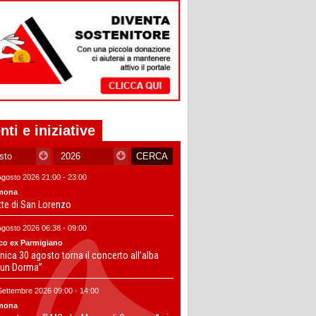
nti e iniziative
Agosto 2026 21:00 - 23:00
mona
tte di San Lorenzo
Agosto 2026 06:38 - 09:00
co ex Parmigiano
ica 30 agosto torna il concerto all’alba
un Dorma”
Settembre 2026 09:00 - 14:00
mona