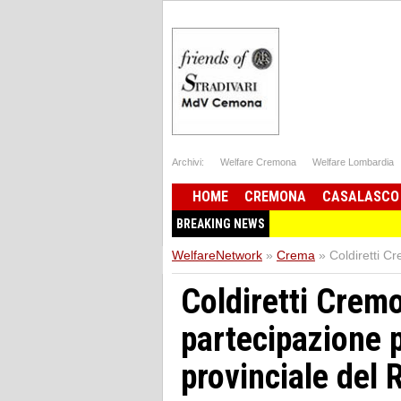
Archivi:
Welfare Cremona
Welfare Lombardia
HOME
CREMONA
CASALASCO
BREAKING NEWS
WelfareNetwork
»
Crema
»
Coldiretti C
Coldiretti Crem
partecipazione p
provinciale del