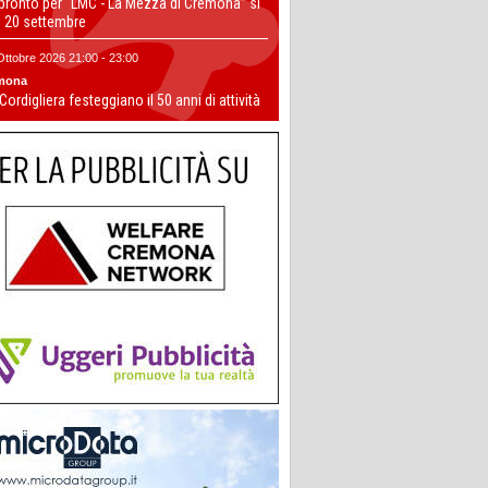
 pronto per “LMC - La Mezza di Cremona” si
il 20 settembre
Ottobre 2026 21:00 - 23:00
mona
 Cordigliera festeggiano il 50 anni di attività