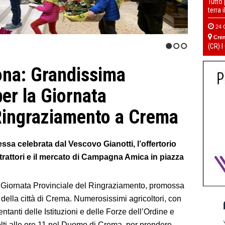
Tutto
terra 
24 
Cre
(CR) I
1
2
3
ona: Grandissima
er la Giornata
 Ringraziamento a Crema
ssa celebrata dal Vescovo Gianotti, l’offertorio
i trattori e il mercato di Campagna Amica in piazza
 Giornata Provinciale del Ringraziamento, promossa
 della città di Crema. Numerosissimi agricoltori, con
entanti delle Istituzioni e delle Forze dell’Ordine e
olti alle ore 11 nel Duomo di Crema, per prendere