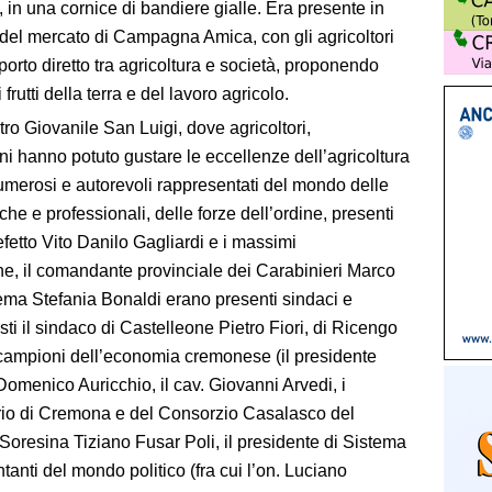
 in una cornice di bandiere gialle. Era presente in
el mercato di Campagna Amica, con gli agricoltori
porto diretto tra agricoltura e società, proponendo
frutti della terra e del lavoro agricolo.
tro Giovanile San Luigi, dove agricoltori,
dini hanno potuto gustare le eccellenze dell’agricoltura
umerosi e autorevoli rappresentati del mondo delle
che e professionali, delle forze dell’ordine, presenti
refetto Vito Danilo Gagliardi e i massimi
ine, il comandante provinciale dei Carabinieri Marco
rema Stefania Bonaldi erano presenti sindaci e
esti il sindaco di Castelleone Pietro Fiori, di Ricengo
campioni dell’economia cremonese (il presidente
menico Auricchio, il cav. Giovanni Arvedi, i
rio di Cremona e del Consorzio Casalasco del
 Soresina Tiziano Fusar Poli, il presidente di Sistema
tanti del mondo politico (fra cui l’on. Luciano