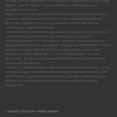
sondaggi, petizioni, blog e lettere al sito ed ospitano sezioni specifiche quali Pianeta
Migranti , L'Eco del Popolo e Cremona nel Mondo in collaborazione con le
associazioni di riferimento.
L'idea di costruire la rete dei portali Welfare News nasce dalla nostra esperienza
concreta e dalla ferma volontà di credere nei valori della solidarietà, delle pari
opportunità e dei diritti alla persona, sui quali siamo convinti, vada fatta più
comunicazione e migliore informazione.
L'ambizione è quella di intercettare quei cittadini, giovani o anziani, che abbiamo la
voglia di affrontare questi temi con uno sguardo lungo verso il futuro.
Il portale welfarenetwork.it è stato registrato, al Network Information Center per
l'Italia, nell’ottobre 2005 ed è oggi proprietà di Puntowelfare di GIANCARLO STORTI
[Impresa individuale n. REA CR-188702] con sede in Via Litta, 4- Cap 26100
Cremona con P.IVA 01493300196 e C.F. STRGCR51C10D150T. Tel. e Fax
0372.453429 . E-mail di servizio puntowelfare@welfarenetwork.it ; indirizzo PEC
storti.giancarlo@legalmail.it
Il portale è un quotidiano gratuito on line, supplemento di www.welfareitalia.it ,Iscritto
nel Pubblico registro della stampa periodica presso il Tribunale di Cremona n. 393
dal 24/09/203 e con direttore responsabile Gian Carlo Storti regolarmente iscritto
nell’elenco speciale dell’Albo tenuto dall’Ordine Giornalisti della Lombardia.
Gennaio 2016
Copyright © 2010-2014 - Welfare Network