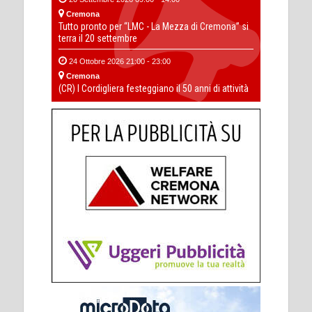
Cremona
Tutto pronto per “LMC - La Mezza di Cremona” si
terra il 20 settembre
24 Ottobre 2026 21:00 - 23:00
Cremona
(CR) I Cordigliera festeggiano il 50 anni di attività