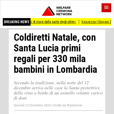
esso di stare dalla parte degli ultimi
BREAKING NEWS
Sicurezza I Giovani Democratici ribattono 
Coldiretti Natale, con
Santa Lucia primi
regali per 330 mila
bambini in Lombardia
Secondo la tradizione, nella notte del 12
dicembre arriva nelle case la Santa protettrice
della vista a bordo di un asinello volante carico
di doni
Giovedì 12 Dicembre 2024
|
Scritto da
Redazione