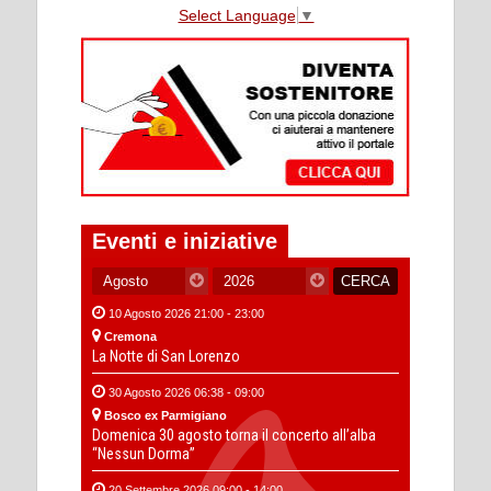
Select Language
▼
Eventi e iniziative
10 Agosto 2026 21:00 - 23:00
Cremona
La Notte di San Lorenzo
30 Agosto 2026 06:38 - 09:00
Bosco ex Parmigiano
Domenica 30 agosto torna il concerto all’alba
“Nessun Dorma”
20 Settembre 2026 09:00 - 14:00