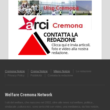
Cremona Notizie
Crema Notizie
Milano Notizie
La redazione
Privacy Policy
Pubblicità
Contatta la redazione
Welfare Cremona Network
I siti del welfare, che nascono nel 2002, oltre alle news sul welfare, politica ,
sindacale ,cultura ecc. sono arricchiti con video, una mediateca, da foto notizie,