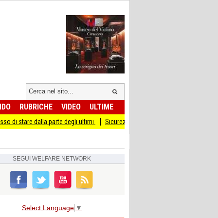
NDO
RUBRICHE
VIDEO
ULTIME
dalla parte degli ultimi
Sicurezza I Giovani Democratici ribattono ai Giovani di 
SEGUI
WELFARE NETWORK
Select Language
▼