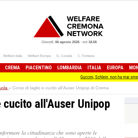
Giovedì,
06 agosto 2026
-
ore
18.56
Welfare Italia
Welfare Europa
G. Corada
C. Fontana
CREMA
PIACENTINO
LOMBARDIA
ITALIA
EUROPA
MO
Guccini, Schlein: non ha mai smesso di stare 
uola
»
Corso di taglio e cucito all'Auser Unipop di Crema
e cucito all'Auser Unipop
nformare la cittadinanza che sono aperte le