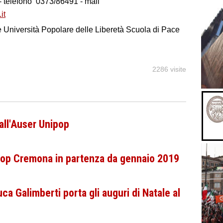
 - telefono 0373/86491 - mail
it
e Università Popolare delle Liberetà Scuola di Pace
2286 visite
all'Auser Unipop
nipop Cremona in partenza da gennaio 2019
ca Galimberti porta gli auguri di Natale al