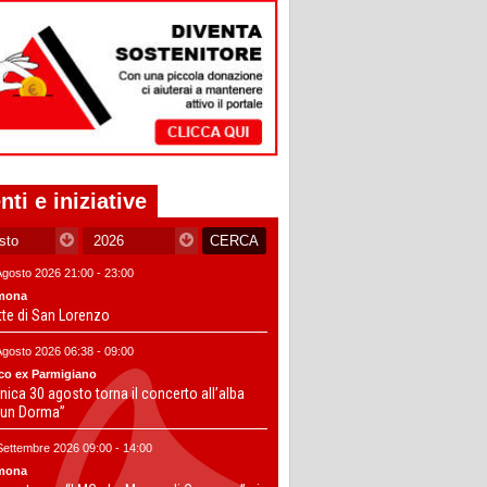
nti e iniziative
Agosto 2026 21:00 - 23:00
mona
tte di San Lorenzo
Agosto 2026 06:38 - 09:00
co ex Parmigiano
ica 30 agosto torna il concerto all’alba
un Dorma”
Settembre 2026 09:00 - 14:00
mona