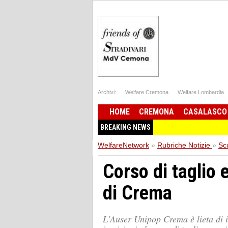
Archivi:
Welfare Cremona
Welfare Lombardia
HOME
CREMONA
CASALASCO
BREAKING NEWS
WelfareNetwork
»
Rubriche Notizie
»
Sc
Corso di taglio 
di Crema
L'Auser Unipop Crema è lieta di i