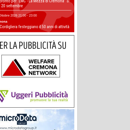
 pronto per “LMC - La Mezza di Cremona” si
il 20 settembre
Ottobre 2026 21:00 - 23:00
mona
 Cordigliera festeggiano il 50 anni di attività