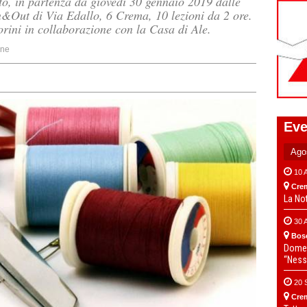
cito, in partenza da giovedì 30 gennaio 2019 dalle
n&Out di Via Edallo, 6 Crema, 10 lezioni da 2 ore.
rini in collaborazione con la Casa di Ale.
one
Eve
10 
Cre
La No
30 
Bos
Domen
“Ness
20 
Cre