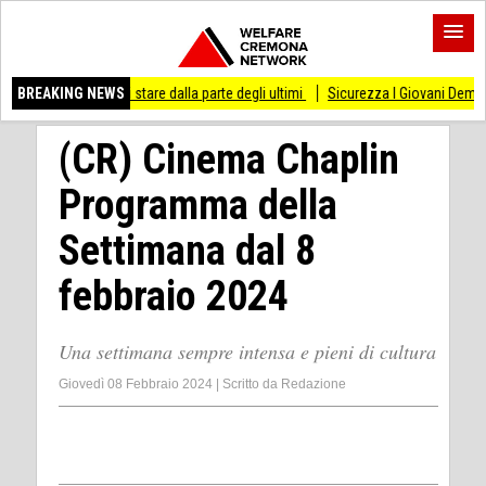
o di stare dalla parte degli ultimi
BREAKING NEWS
Sicurezza I Giovani Democratici ribattono ai 
(CR) Cinema Chaplin
Programma della
Settimana dal 8
febbraio 2024
Una settimana sempre intensa e pieni di cultura
Giovedì 08 Febbraio 2024
|
Scritto da
Redazione