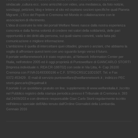
sindacale ,cultura ecc. sono arricchiti con video, una mediateca, da foto notizie,
sondaggi, petizioni, blog e lettere al sito ed ospitano sezioni specifiche quali Pianeta
Migranti , L'Eco del Popolo e Cremona nel Mondo in collaborazione con le
associazioni di riferimento.
L'idea di costruire la rete dei portali Welfare News nasce dalla nostra esperienza
concreta e dalla ferma volontà di credere nei valori della solidarietà, delle pari
opportunità e dei diritti alla persona, sui quali siamo convinti, vada fatta più
comunicazione e migliore informazione.
L'ambizione è quella di intercettare quei cittadini, giovani o anziani, che abbiamo la
voglia di affrontare questi temi con uno sguardo lungo verso il futuro.
Il portale welfarenetwork.it è stato registrato, al Network Information Center per
l'Italia, nell’ottobre 2005 ed è oggi proprietà di Puntowelfare di GIANCARLO STORTI
[Impresa individuale n. REA CR-188702] con sede in Via Litta, 4- Cap 26100
Cremona con P.IVA 01493300196 e C.F. STRGCR51C10D150T. Tel. e Fax
0372.453429 . E-mail di servizio puntowelfare@welfarenetwork.it ; indirizzo PEC
storti.giancarlo@legalmail.it
Il portale è un quotidiano gratuito on line, supplemento di www.welfareitalia.it ,Iscritto
nel Pubblico registro della stampa periodica presso il Tribunale di Cremona n. 393
dal 24/09/203 e con direttore responsabile Gian Carlo Storti regolarmente iscritto
nell’elenco speciale dell’Albo tenuto dall’Ordine Giornalisti della Lombardia.
Gennaio 2016