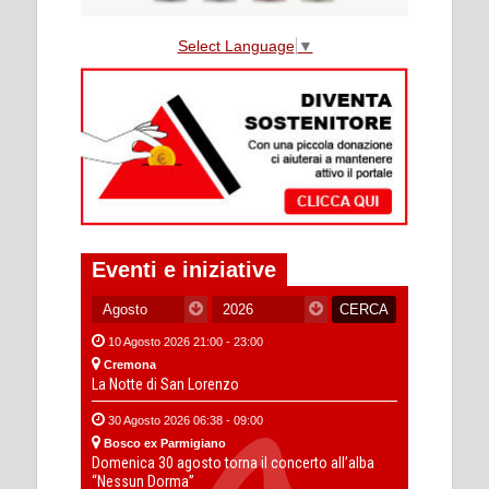
Select Language
▼
Eventi e iniziative
10 Agosto 2026 21:00 - 23:00
Cremona
La Notte di San Lorenzo
30 Agosto 2026 06:38 - 09:00
Bosco ex Parmigiano
Domenica 30 agosto torna il concerto all’alba
“Nessun Dorma”