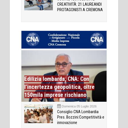
CREATIVITÀ: 21 LAUREANDI
PROTAGONISTI A CREMONA
Edilizia lombarda, CNA: Con
l’incertezza geopolitica, oltre
150mila imprese rischiano
Domenica 05 Luglio 2026
Consiglio CNA Lombardia
Pres. Bozzini:Competitività e
innovazione