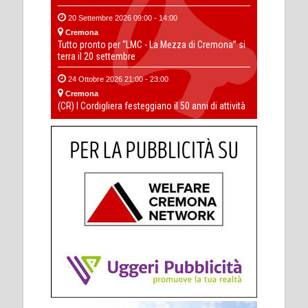
20 Settembre 2026 09:00 - 14:00
Cremona
Tutto pronto per “LMC - La Mezza di Cremona” si
terra il 20 settembre
24 Ottobre 2026 21:00 - 23:00
Cremona
(CR) I Cordigliera festeggiano il 50 anni di attività