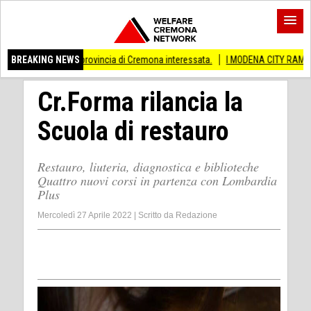
i Anche provincia di Cremona interessata.
BREAKING NEWS
I MODENA CITY RAMBLERS ARRIVA
Cr.Forma rilancia la
Scuola di restauro
Restauro, liuteria, diagnostica e biblioteche
Quattro nuovi corsi in partenza con Lombardia
Plus
Mercoledì 27 Aprile 2022
|
Scritto da
Redazione