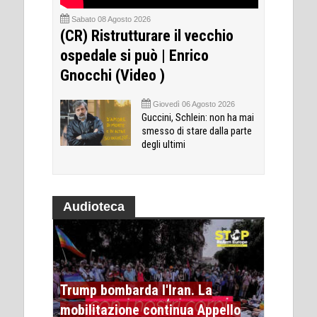
Sabato 08 Agosto 2026
(CR) Ristrutturare il vecchio
ospedale si può | Enrico
Gnocchi (Video )
Giovedì 06 Agosto 2026
Guccini, Schlein: non ha mai
smesso di stare dalla parte
degli ultimi
Audioteca
Trump bombarda l'Iran. La
mobilitazione continua Appello