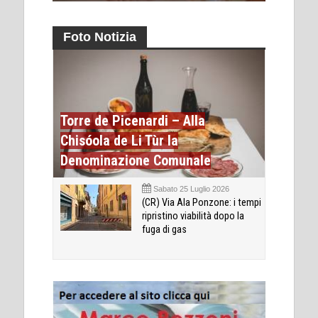
Foto Notizia
Torre de Picenardi – Alla
Chisóola de Li Tùr la
Denominazione Comunale
Sabato 25 Luglio 2026
(CR) Via Ala Ponzone: i tempi
ripristino viabilità dopo la
fuga di gas