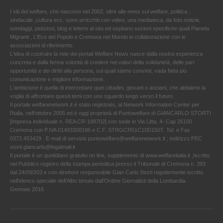
I siti del welfare, che nascono nel 2002, oltre alle news sul welfare, politica ,
sindacale ,cultura ecc. sono arricchiti con video, una mediateca, da foto notizie,
sondaggi, petizioni, blog e lettere al sito ed ospitano sezioni specifiche quali Pianeta
Migranti , L'Eco del Popolo e Cremona nel Mondo in collaborazione con le
associazioni di riferimento.
L'idea di costruire la rete dei portali Welfare News nasce dalla nostra esperienza
concreta e dalla ferma volontà di credere nei valori della solidarietà, delle pari
opportunità e dei diritti alla persona, sui quali siamo convinti, vada fatta più
comunicazione e migliore informazione.
L'ambizione è quella di intercettare quei cittadini, giovani o anziani, che abbiamo la
voglia di affrontare questi temi con uno sguardo lungo verso il futuro.
Il portale welfarenetwork.it è stato registrato, al Network Information Center per
l'Italia, nell’ottobre 2005 ed è oggi proprietà di Puntowelfare di GIANCARLO STORTI
[Impresa individuale n. REA CR-188702] con sede in Via Litta, 4- Cap 26100
Cremona con P.IVA 01493300196 e C.F. STRGCR51C10D150T. Tel. e Fax
0372.453429 . E-mail di servizio puntowelfare@welfarenetwork.it ; indirizzo PEC
storti.giancarlo@legalmail.it
Il portale è un quotidiano gratuito on line, supplemento di www.welfareitalia.it ,Iscritto
nel Pubblico registro della stampa periodica presso il Tribunale di Cremona n. 393
dal 24/09/203 e con direttore responsabile Gian Carlo Storti regolarmente iscritto
nell’elenco speciale dell’Albo tenuto dall’Ordine Giornalisti della Lombardia.
Gennaio 2016