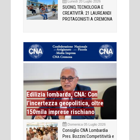
Lunedì 20 Luglio 2026
SUONO, TECNOLOGIA E
CREATIVITÀ: 21 LAUREANDI
PROTAGONISTI A CREMONA
Edilizia lombarda, CNA: Con
l’incertezza geopolitica, oltre
150mila imprese rischiano
Domenica 05 Luglio 2026
Consiglio CNA Lombardia
Pres. Bozzini:Competitività e