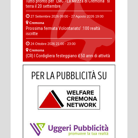
Tutto pronto per “LMC - La Mezza di Cremona” si
terra il 20 settembre
27 Settembre 2026 09:00 - 27 Agosto 2026 19:00
Cremona
Prossima fermata Volontariato' :100 realtà
iscritte
24 Ottobre 2026 21:00 - 23:00
Cremona
(CR) I Cordigliera festeggiano il 50 anni di attività