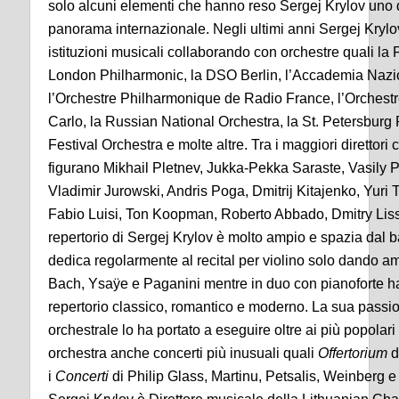
solo alcuni elementi che hanno reso Sergej Krylov uno de
panorama internazionale. Negli ultimi anni Sergej Krylov
istituzioni musicali collaborando con orchestre quali la 
London Philharmonic, la DSO Berlin, l’Accademia Nazio
l’Orchestre Philharmonique de Radio France, l’Orchest
Carlo, la Russian National Orchestra, la St. Petersburg
Festival Orchestra e molte altre. Tra i maggiori direttori
figurano Mikhail Pletnev, Jukka-Pekka Saraste, Vasily 
Vladimir Jurowski, Andris Poga, Dmitrij Kitajenko, Yuri
Fabio Luisi, Ton Koopman, Roberto Abbado, Dmitry Liss, 
repertorio di Sergej Krylov è molto ampio e spazia dal
dedica regolarmente al recital per violino solo dando a
Bach, Ysaÿe e Paganini mentre in duo con pianoforte ha
repertorio classico, romantico e moderno. La sua passion
orchestrale lo ha portato a eseguire oltre ai più popolari
orchestra anche concerti più inusuali quali
Offertorium
d
i
Concerti
di Philip Glass, Martinu, Petsalis, Weinberg 