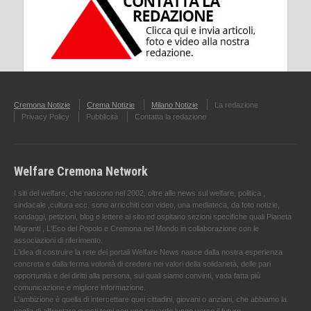
Cremona Notizie
Crema Notizie
Milano Notizie
La redazione
Privacy Policy
Pubblicità
Contatta la redazione
Welfare Cremona Network
I siti del welfare, che nascono nel 2002, oltre alle news sul welfare, politica ,
sindacale ,cultura ecc. sono arricchiti con video, una mediateca, da foto notizie,
sondaggi, petizioni, blog e lettere al sito ed ospitano sezioni specifiche quali Pianeta
Migranti , L'Eco del Popolo e Cremona nel Mondo in collaborazione con le
associazioni di riferimento.
L'idea di costruire la rete dei portali Welfare News nasce dalla nostra esperienza
concreta e dalla ferma volontà di credere nei valori della solidarietà, delle pari
opportunità e dei diritti alla persona, sui quali siamo convinti, vada fatta più
comunicazione e migliore informazione.
L'ambizione è quella di intercettare quei cittadini, giovani o anziani, che abbiamo la