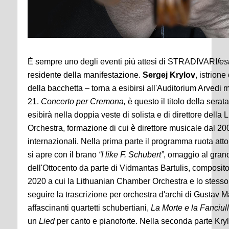
È sempre uno degli eventi più attesi di STRADIVARI
fes
residente della manifestazione.
Sergej Krylov
, istrion
della bacchetta – torna a esibirsi all'Auditorium Arvedi 
21.
Concerto per Cremona,
è questo il titolo della serata
esibirà nella doppia veste di solista e di direttore dell
Orchestra, formazione di cui è direttore musicale dal 200
internazionali. Nella prima parte il programma ruota at
si apre con il brano
“I like F. Schubert”
, omaggio al gran
dell'Ottocento da parte di Vidmantas Bartulis, composit
2020 a cui la Lithuanian Chamber Orchestra e lo stesso 
seguire la trascrizione per orchestra d'archi di Gustav M
affascinanti quartetti schubertiani,
La Morte e la Fanciul
un
Lied
per canto e pianoforte. Nella seconda parte Kryl