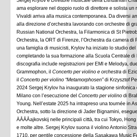
Sergej Krylov è Direttore musicale della Lithuanian Ch
ama esplorare nel doppio ruolo di direttore e solista un
Vivaldi arriva alla musica contemporanea. Da diversi a
alla direzione d’orchestra lavorando con orchestre di g
Russian National Orchestra, la Filarmonica di St Pietr
Orchestra, la ORT di Firenze, l’Orchestra da camera di
una famiglia di musicisti, Krylov ha iniziato lo studio de
completando la sua formazione alla Scuola Centrale di
discografia include registrazioni per EMI e Melodya, d
Grammophon, il
Concerto per violino e orchestra
di Ezi
il
Concerto per violino “Metamorphosen”
di Krzysztof P
2024 Sergej Krylov ha inaugurato la stagione sinfonica d
Milano con l’esecuzione del
Concerto per violino
di Bra
Young. Nell’estate 2025 ha intrapreso una tournée in As
Orchestra, sotto la direzione di Jader Bignamini, esegu
ÄÂÂÂajkovskij nelle principali città, tra cui Tokyo, Hon
e molte altre. Sergej Krylov suona il violino Antonio Str
1710, per gentile concessione della Sasakawa Music F