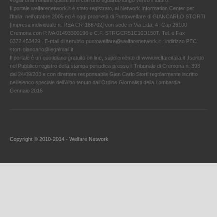
voglia di affrontare questi temi con uno sguardo lungo verso il futuro.
Il portale welfarenetwork.it è stato registrato, al Network Information Center per
l'Italia, nell’ottobre 2005 ed è oggi proprietà di Puntowelfare di GIANCARLO STORTI
[Impresa individuale n. REA CR-188702] con sede in Via Litta, 4- Cap 26100
Cremona con P.IVA 01493300196 e C.F. STRGCR51C10D150T. Tel. e Fax
0372.453429 . E-mail di servizio puntowelfare@welfarenetwork.it ; indirizzo PEC
storti.giancarlo@legalmail.it
Il portale è un quotidiano gratuito on line, supplemento di www.welfareitalia.it ,Iscritto
nel Pubblico registro della stampa periodica presso il Tribunale di Cremona n. 393
dal 24/09/203 e con direttore responsabile Gian Carlo Storti regolarmente iscritto
nell’elenco speciale dell’Albo tenuto dall’Ordine Giornalisti della Lombardia.
Gennaio 2016
Copyright © 2010-2014 - Welfare Network