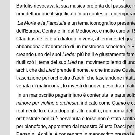
Bartulis rievocava la sua musica preferita del passato,
rimodellandone il significato in un contesto contempor
La Morte e la Fanciulla
è un tema iconografico presente 
dell'Europa Centrale fin dal Medioevo, e molto caro ai R
Claudius ne fece un dialogo in versi, al termine del quale
abbandona all'abbraccio di un mostruoso scheletro, e 
creando uno dei suoi
Lieder
più belli e giustamente fam
riutilizzò il tema del suo
Lied
nel movimento lento di uno 
archi, che dal
Lied
prende il nome, e che indusse Gustav
trascrizione per orchestra d'archi che lasciandone intatta
venata di malinconia, lo investì di nuovo peso drammati
In un manoscritto paganiniano è contenuta la parte soli
minore per violino e orchestra
indicato come
Quinto
e c
realmente fu creato dopo gli altri quattro, non prima del
orchestrale non ci è pervenuta e forse non è stata scr
per pianoforte, approntato dal maestro Giusto Dacci per i
Paganini, Achille, è conservato in manoscritto presso la