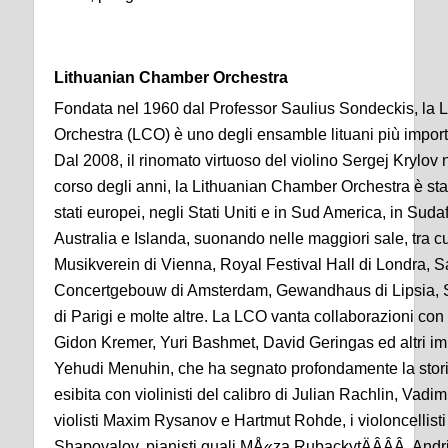
Lithuanian Chamber Orchestra
Fondata nel 1960 dal Professor Saulius Sondeckis, la
Orchestra (LCO) è uno degli ensamble lituani più impor
Dal 2008, il rinomato virtuoso del violino Sergej Krylov 
corso degli anni, la Lithuanian Chamber Orchestra è stat
stati europei, negli Stati Uniti e in Sud America, in Sud
Australia e Islanda, suonando nelle maggiori sale, tra c
Musikverein di Vienna, Royal Festival Hall di Londra, 
Concertgebouw di Amsterdam, Gewandhaus di Lipsia, S
di Parigi e molte altre. La LCO vanta collaborazioni con
Gidon Kremer, Yuri Bashmet, David Geringas ed altri im
Yehudi Menuhin, che ha segnato profondamente la stori
esibita con violinisti del calibro di Julian Rachlin, Vadi
violisti Maxim Rysanov e Hartmut Rohde, i violoncellis
Shapovalov, pianisti quali MÅ«za RubackytÄÂÂÂ, Andr