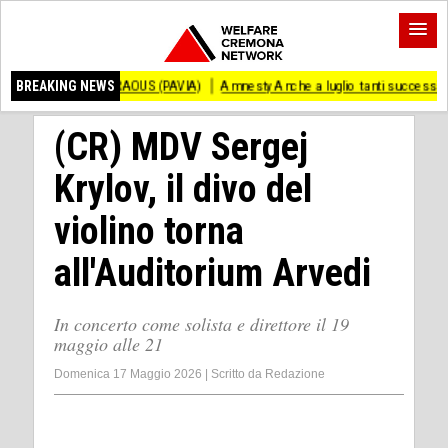
O ANDRAOUS (PAVIA)
BREAKING NEWS
Amnesty Anche a luglio tanti successi ed ingiustizie
(CR) MDV Sergej
Krylov, il divo del
violino torna
all'Auditorium Arvedi
In concerto come solista e direttore il 19
maggio alle 21
Domenica 17 Maggio 2026
|
Scritto da
Redazione