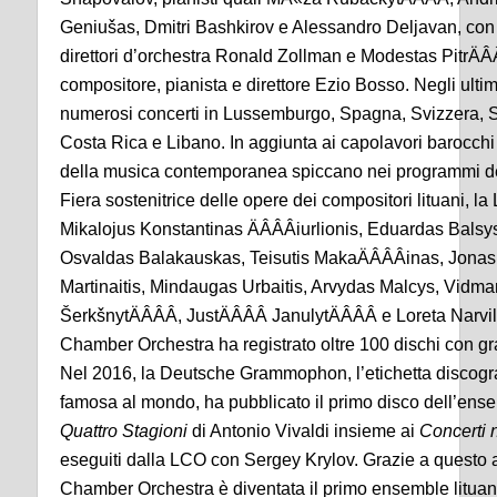
Geniušas, Dmitri Bashkirov e Alessandro Deljavan, con il
direttori d’orchestra Ronald Zollman e Modestas PitrÄÂ
compositore, pianista e direttore Ezio Bosso. Negli ulti
numerosi concerti in Lussemburgo, Spagna, Svizzera, Slo
Costa Rica e Libano. In aggiunta ai capolavori barocchi e
della musica contemporanea spiccano nei programmi dei
Fiera sostenitrice delle opere dei compositori lituani, 
Mikalojus Konstantinas ÄÂÂÂiurlionis, Eduardas Balsys
Osvaldas Balakauskas, Teisutis MakaÄÂÂÂinas, Jonas 
Martinaitis, Mindaugas Urbaitis, Arvydas Malcys, Vidma
ŠerkšnytÄÂÂÂ, JustÄÂÂÂ JanulytÄÂÂÂ e Loreta Narvil
Chamber Orchestra ha registrato oltre 100 dischi con gra
Nel 2016, la Deutsche Grammophon, l’etichetta discogra
famosa al mondo, ha pubblicato il primo disco dell’ens
Quattro Stagioni
di Antonio Vivaldi insieme ai
Concerti n
eseguiti dalla LCO con Sergey Krylov. Grazie a questo 
Chamber Orchestra è diventata il primo ensemble lituano