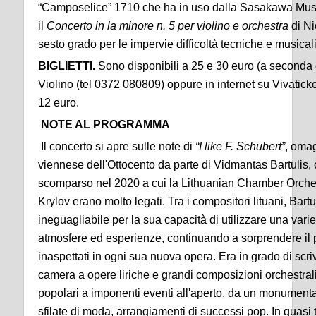
“Camposelice” 1710 che ha in uso dalla Sasakawa Mus
il
Concerto in la minore n. 5 per violino e orchestra
di Ni
sesto grado per le impervie difficoltà tecniche e musicali
BIGLIETTI.
Sono disponibili a 25 e 30 euro (a seconda 
Violino (tel 0372 080809) oppure in internet su Vivaticket.
12 euro.
NOTE AL PROGRAMMA
Il concerto si apre sulle note di
“I like F. Schubert”
, oma
viennese dell'Ottocento da parte di Vidmantas Bartulis,
scomparso nel 2020 a cui la Lithuanian Chamber Orches
Krylov erano molto legati. Tra i compositori lituani, Bart
ineguagliabile per la sua capacità di utilizzare una variet
atmosfere ed esperienze, continuando a sorprendere il 
inaspettati in ogni sua nuova opera. Era in grado di scriv
camera a opere liriche e grandi composizioni orchestrali
popolari a imponenti eventi all'aperto, da un monument
sfilate di moda, arrangiamenti di successi pop. In quasi 