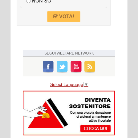
NON SO
VOTA!
SEGUI
WELFARE NETWORK
Select Language
▼