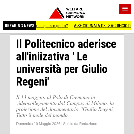
ificato di questo gesto?
BREAKING NEWS
AISE GIORNATA DEL SACRIFICIO DEL LAVORO ITALIA
Il Politecnico aderisce
all'iniizativa ' Le
università per Giulio
Regeni'
Il 13 maggio, al Polo di Cremona in
videocollegamento dal Campus di Milano, la
proiezione del documentario “Giulio Regeni –
Tutto il male del mondo
Domenica 10 Maggio 2026
|
Scritto da
Redazione