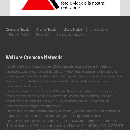
Cremona Notizie
Crema Notizie
Milano Notizie
La redazione
Privacy Policy
Pubblicità
Contatta la redazione
Welfare Cremona Network
I siti del welfare, che nascono nel 2002, oltre alle news sul welfare, politica ,
sindacale ,cultura ecc. sono arricchiti con video, una mediateca, da foto notizie,
sondaggi, petizioni, blog e lettere al sito ed ospitano sezioni specifiche quali Pianeta
Migranti , L'Eco del Popolo e Cremona nel Mondo in collaborazione con le
associazioni di riferimento.
L'idea di costruire la rete dei portali Welfare News nasce dalla nostra esperienza
concreta e dalla ferma volontà di credere nei valori della solidarietà, delle pari
opportunità e dei diritti alla persona, sui quali siamo convinti, vada fatta più
comunicazione e migliore informazione.
L'ambizione è quella di intercettare quei cittadini, giovani o anziani, che abbiamo la
voglia di affrontare questi temi con uno sguardo lungo verso il futuro.
Il portale welfarenetwork.it è stato registrato, al Network Information Center per
l'Italia, nell’ottobre 2005 ed è oggi proprietà di Puntowelfare di GIANCARLO STORTI