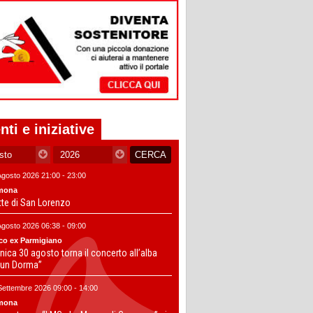
nti e iniziative
Agosto 2026 21:00 - 23:00
mona
tte di San Lorenzo
Agosto 2026 06:38 - 09:00
co ex Parmigiano
ica 30 agosto torna il concerto all’alba
un Dorma”
Settembre 2026 09:00 - 14:00
mona