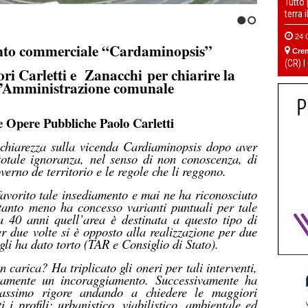
Tutto
terra 
1
2
24 
ento commerciale “Cardaminopsis”
Cre
(CR) I
ori Carletti e Zanacchi
per chiarire la
ll’Amministrazione comunale
le Opere Pubbliche Paolo Carletti
chiarezza sulla vicenda Cardiaminopsis dopo aver
 totale ignoranza,
nel senso di non conoscenza,
di
verno de territorio e le regole che li reggono.
avorito tale insediamento e mai ne ha riconosciuto
 tanto meno ha concesso varianti puntuali per tale
a 40 anni quell’area è destinata a questo tipo di
r due volte si è opposto alla realizzazione per due
gli ha dato torto (TAR e Consiglio di Stato).
 carica? Ha triplicato gli oneri per tali interventi,
tamente un incoraggiamento. Successivamente ha
assimo rigore andando a chiedere le maggiori
i i profili: urbanistico, viabilistico, ambientale ed