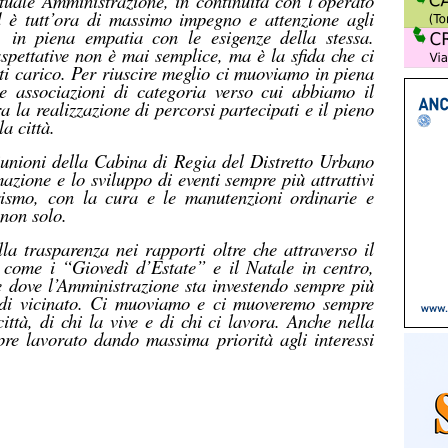
ttuale Amministrazione, in continuità con l’operato
d è tutt’ora di massimo impegno e attenzione agli
à, in piena empatia con le esigenze della stessa.
aspettative non è mai semplice, ma è la sfida che ci
tti carico. Per riuscire meglio ci muoviamo in piena
e associazioni di categoria verso cui abbiamo il
 la realizzazione di percorsi partecipati e il pieno
a città.
riunioni della Cabina di Regia del Distretto Urbano
ione e lo sviluppo di eventi sempre più attrattivi
urismo, con la cura e le manutenzioni ordinarie e
 non solo.
a trasparenza nei rapporti oltre che attraverso il
e come i “
Giovedì d’Estate
” e il Natale in centro,
e dove l’
A
mministrazione sta investendo sempre più
 di vicinato. Ci muoviamo e ci muoveremo sempre
 città, di chi la vive e di chi ci lavora. Anche nella
re lavorato dando massima priorità agli interessi