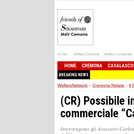
Archivi:
Welfare Cremona
Welfare Lombardia
HOME
CREMONA
CASALASCO
BREAKING NEWS
WelfareNetwork
»
Cremona Notizie
»
Il
(CR) Possibile 
commerciale “C
Intervengono gli Assessori Carlett