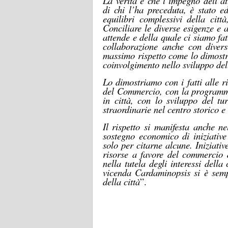
La verità è che l’impegno dell’a
di chi l’ha preceduta, è stato e
equilibri complessivi della citt
Conciliare le diverse esigenze e 
attende e della quale ci siamo fa
collaborazione anche con divers
massimo rispetto come lo dimostra
coinvolgimento nello sviluppo dell
Lo dimostriamo con i fatti alle 
del Commercio, con la programmaz
in città, con lo sviluppo del t
straordinarie nel centro storico e
Il rispetto
si manifesta
anche nell
sostegno economico di iniziativ
solo per citarne alcune. Iniziativ
risorse a favore del commercio
nella tutela degli interessi della
vicenda Cardaminopsis si è semp
della città
”.