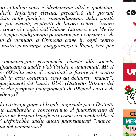
o cittadino sono evidentemente altri e qualcuno,
erli. Inflazione elevata, precarietà dei giovani
uisto delle famiglie, smantellamento della sanità
e più elevati, contratti di lavoro vetusti, lavoro
 in corso ai confini dell’Unione Europea e in Medio
da tempo condizionano pesantemente i consumi e, di
io di vicinato, a Cremona come in ogni centro
 la nostra minoranza, maggioranza a Roma, tace per
compensazioni economiche chieste alla società
ffiancano a quelle viabilistiche e ambientali. Mi si
tre 600mila euro di contributi a favore del centro
iali in esso contenute sono da definirsi “mance”,
nanziamenti del bando DUC (Distretto Urbano del
a che propone finanziamenti di 190mial euro e di
cellenza?
a partecipazione al bando regionale per i Distretti
ne Lombardia e concorremmo al finanziamento di
lora ne fossimo beneficiari come commenterebbe il
i? Definirebbe anche questi finanziamenti “mance”
blemi del commercio?