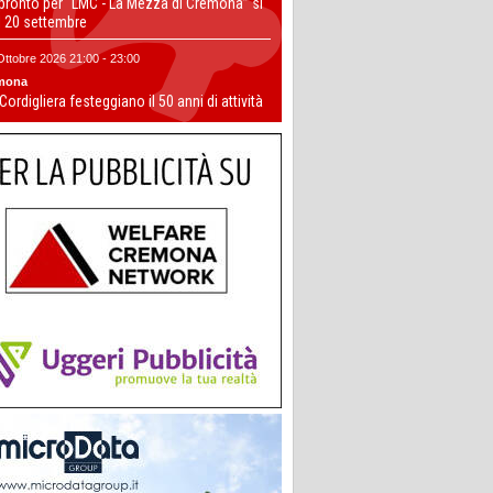
 pronto per “LMC - La Mezza di Cremona” si
il 20 settembre
Ottobre 2026 21:00 - 23:00
mona
 Cordigliera festeggiano il 50 anni di attività