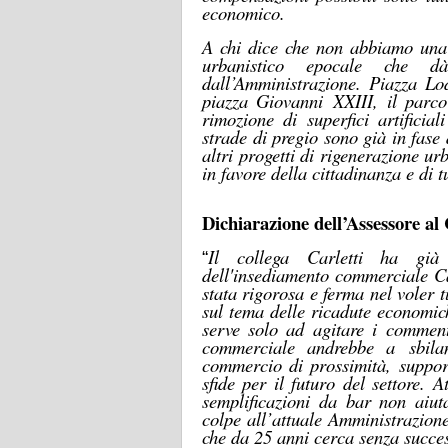
economico.
A chi dice che non abbiamo una 
urbanistico epocale che d
dall’Amministrazione. Piazza L
piazza Giovanni
XXIII
,
il parco
rimozione di superfici artificia
strade di pregio sono già in fase 
altri progetti di rigenerazione u
in favore della cittadinanza e di t
Dichiarazione dell’Assessore 
Il collega Carletti ha già 
“
dell'insediamento commerciale Ca
stata rigorosa e ferma nel voler t
sul tema delle ricadute economic
serve solo ad agitare i
commen
commerciale andrebbe a
sbila
commercio di prossimità, support
sfide per il futuro del settore. 
semplificazioni da bar non aiuta
colpe all’attuale
A
mministrazion
che da 25 anni cerca senza succe