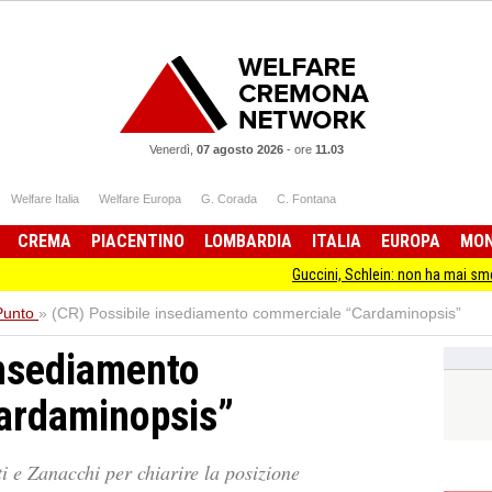
Venerdì,
07 agosto 2026
-
ore
11.03
Welfare Italia
Welfare Europa
G. Corada
C. Fontana
CREMA
PIACENTINO
LOMBARDIA
ITALIA
EUROPA
MO
Guccini, Schlein: non ha mai smesso di stare dal
 Punto
»
(CR) Possibile insediamento commerciale “Cardaminopsis”
insediamento
ardaminopsis”
i e Zanacchi per chiarire la posizione