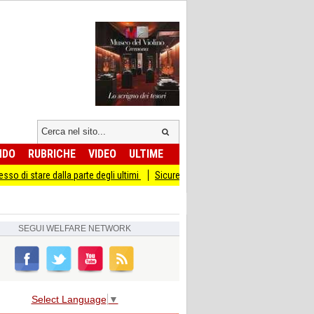
NDO
RUBRICHE
VIDEO
ULTIME
la parte degli ultimi
Sicurezza I Giovani Democratici ribattono ai Giovani di Fra
SEGUI
WELFARE NETWORK
Select Language
▼