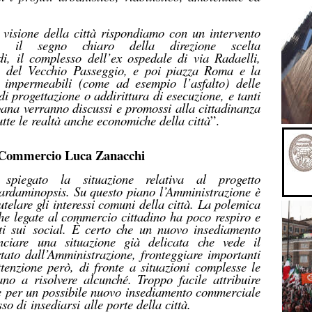
visione della città rispondiamo con un intervento
à il segno chiaro della direzione scelta
odi,
il complesso dell’ex ospedale di
via Radaelli,
del
V
ecchio
P
asseggio, e poi piazza Roma e la
li impermeabili
(come ad esempio l’asfalto)
delle
di progettazione o addirittura di esecuzione, e tanti
rbana verranno discussi e promossi alla cittadinanza
utte le realtà anche economiche della città
”.
al Commercio Luca Zanacchi
spiegato la situazione relativa al progetto
rdaminopsis. Su questo piano l’
A
mministrazione è
utelare gli interessi comuni della città. La polemica
he legate al commercio cittadino ha poco respiro e
ti sui
social. È certo che un nuovo insediamento
nciare
una situazione già delicata che vede il
ato dall’
A
mministrazione, fronteggiare importanti
Attenzione però, di fronte a situazioni complesse le
no a risolvere alcunché. Troppo facile attribuire
e per un possibile nuovo insediamento commerciale
sso di
insediarsi
alle porte della città.