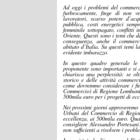
Ad oggi i problemi del commerci
furbescamente, finge di non ved
lavoratori, scarso potere d’acq
pubblica, costi energetici sempr
femminile sottopagato, conflitti
Oriente. Questi sono i temi che 
conseguenza, anche il commerc
abitato d’Italia. Su questi temi
evidente imbarazzo.
In questo quadro generale le 
proponente sono importanti e si a
chiarisca una perplessità: se ol
storico e delle attività commerc
come dovremmo considerare i fi
Commercio) di Regione Lombardi
500mila euro per i progetti di ec
Nei prossimi giorni approveremo l
Urbani del Commercio di Regio
eccellenza, ai 500mila euro. Qua
consigliere Alessandro Portesan
non sufficienti a risolvere i pro