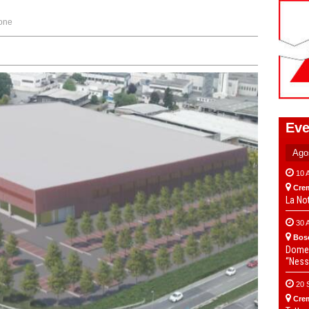
one
Eve
10 
Cre
La No
30 
Bos
Domen
“Ness
20 
Cre