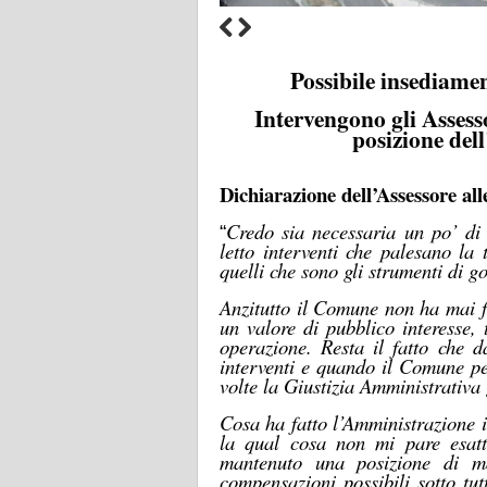
P
ossibile insediam
Intervengono gli Assess
posizione de
Dichiarazione dell’Assessore al
Credo sia necessa
ria
un po’ di 
“
letto interventi che palesano la
quelli che sono gli strumenti di go
Anzitutto il Comune non ha mai f
un valore di pubblico interesse,
operazione. Resta il fatto che d
interventi e quando il Comune pe
volte la Giustizia Amministrativa 
Cosa ha fatto l’Amministrazione in
la qual cosa non mi pare esat
mantenuto una posizione di m
compensazioni possibili sotto tutt