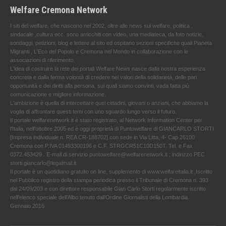
Welfare Cremona Network
I siti del welfare, che nascono nel 2002, oltre alle news sul welfare, politica ,
sindacale ,cultura ecc. sono arricchiti con video, una mediateca, da foto notizie,
sondaggi, petizioni, blog e lettere al sito ed ospitano sezioni specifiche quali Pianeta
Migranti , L'Eco del Popolo e Cremona nel Mondo in collaborazione con le
associazioni di riferimento.
L'idea di costruire la rete dei portali Welfare News nasce dalla nostra esperienza
concreta e dalla ferma volontà di credere nei valori della solidarietà, delle pari
opportunità e dei diritti alla persona, sui quali siamo convinti, vada fatta più
comunicazione e migliore informazione.
L'ambizione è quella di intercettare quei cittadini, giovani o anziani, che abbiamo la
voglia di affrontare questi temi con uno sguardo lungo verso il futuro.
Il portale welfarenetwork.it è stato registrato, al Network Information Center per
l'Italia, nell’ottobre 2005 ed è oggi proprietà di Puntowelfare di GIANCARLO STORTI
[Impresa individuale n. REA CR-188702] con sede in Via Litta, 4- Cap 26100
Cremona con P.IVA 01493300196 e C.F. STRGCR51C10D150T. Tel. e Fax
0372.453429 . E-mail di servizio puntowelfare@welfarenetwork.it ; indirizzo PEC
storti.giancarlo@legalmail.it
Il portale è un quotidiano gratuito on line, supplemento di www.welfareitalia.it ,Iscritto
nel Pubblico registro della stampa periodica presso il Tribunale di Cremona n. 393
dal 24/09/203 e con direttore responsabile Gian Carlo Storti regolarmente iscritto
nell’elenco speciale dell’Albo tenuto dall’Ordine Giornalisti della Lombardia.
Gennaio 2016