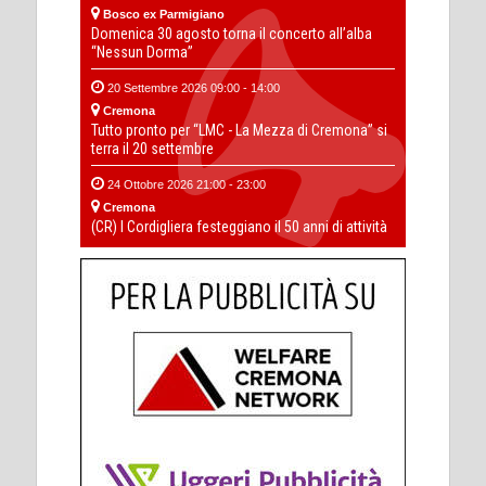
Bosco ex Parmigiano
Domenica 30 agosto torna il concerto all’alba
“Nessun Dorma”
20 Settembre 2026 09:00 - 14:00
Cremona
Tutto pronto per “LMC - La Mezza di Cremona” si
terra il 20 settembre
24 Ottobre 2026 21:00 - 23:00
Cremona
(CR) I Cordigliera festeggiano il 50 anni di attività