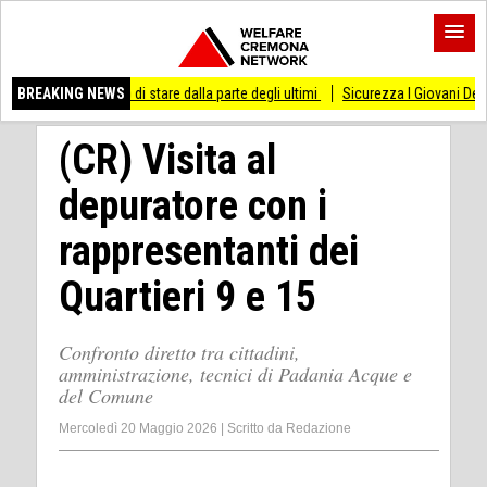
esso di stare dalla parte degli ultimi
BREAKING NEWS
Sicurezza I Giovani Democratici ribattono
(CR) Visita al
depuratore con i
rappresentanti dei
Quartieri 9 e 15
Confronto diretto tra cittadini,
amministrazione, tecnici di Padania Acque e
del Comune
Mercoledì 20 Maggio 2026
|
Scritto da
Redazione