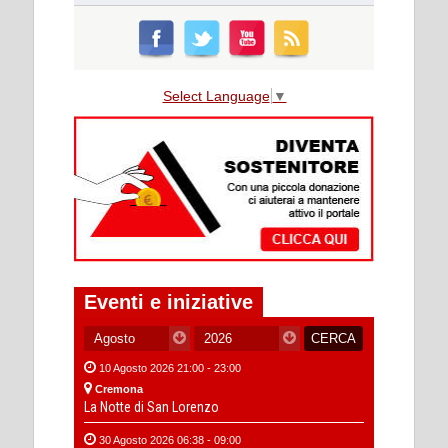
Select Language
▼
Eventi e iniziative
10 Agosto 2026 21:00 - 23:00
Cremona
La Notte di San Lorenzo
30 Agosto 2026 06:38 - 09:00