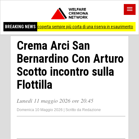
, la coperta sempre più corta di una riserva in esaurimento
BREAKING NEWS
Cremona 'Prossima
Crema Arci San
Bernardino Con Arturo
Scotto incontro sulla
Flottilla
Lunedì 11 maggio 2026 ore 20.45
Domenica 10 Maggio 2026
|
Scritto da
Redazione