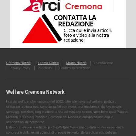
Cremona Notizie
Crema Notizie
Milano Notizie
La redazione
Privacy Policy
Pubblicità
Contatta la redazione
Welfare Cremona Network
I siti del welfare, che nascono nel 2002, oltre alle news sul welfare, politica ,
sindacale ,cultura ecc. sono arricchiti con video, una mediateca, da foto notizie,
sondaggi, petizioni, blog e lettere al sito ed ospitano sezioni specifiche quali Pianeta
Migranti , L'Eco del Popolo e Cremona nel Mondo in collaborazione con le
associazioni di riferimento.
L'idea di costruire la rete dei portali Welfare News nasce dalla nostra esperienza
concreta e dalla ferma volontà di credere nei valori della solidarietà, delle pari