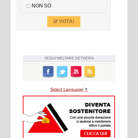
NON SO
VOTA!
SEGUI
WELFARE NETWORK
Select Language
▼