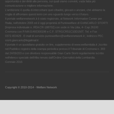
opportunità e dei diritti alla persona, sui quali siamo convinti, vada fatta più
comunicazione e migliore informazione.
L'ambizione è quella di intercettare quei cittadini, giovani o anziani, che abbiamo la
voglia di affrontare questi temi con uno sguardo lungo verso il futuro.
Il portale welfarenetwork.it è stato registrato, al Network Information Center per
l'Italia, nell’ottobre 2005 ed è oggi proprietà di Puntowelfare di GIANCARLO STORTI
[Impresa individuale n. REA CR-188702] con sede in Via Litta, 4- Cap 26100
Cremona con P.IVA 01493300196 e C.F. STRGCR51C10D150T. Tel. e Fax
0372.453429 . E-mail di servizio puntowelfare@welfarenetwork.it ; indirizzo PEC
storti.giancarlo@legalmail.it
Il portale è un quotidiano gratuito on line, supplemento di www.welfareitalia.it ,Iscritto
nel Pubblico registro della stampa periodica presso il Tribunale di Cremona n. 393
dal 24/09/203 e con direttore responsabile Gian Carlo Storti regolarmente iscritto
nell’elenco speciale dell’Albo tenuto dall’Ordine Giornalisti della Lombardia.
Gennaio 2016
Copyright © 2010-2014 - Welfare Network