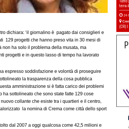
Tutto
terra 
24 
Cre
(CR) I
tro dichiara: ‘il giornalino è pagato dai consiglieri e
ti 129 progetti che hanno preso vita in 30 mesi di
à non ha solo il problema della musata, ma
ti progetti e in questo lasso di tempo ha lavorato
a espresso soddisfazione e volontà di proseguire
ottolineato la trasparenza della cosa pubblica
 questa amministrazione si è fatta carico dei problemi
i o ha sottolineato che sono state fatte 129 cose
 nuovo collante che esiste tra i quartieri e il centro,
a valorizzato la nomina di Crema come città dello sport
 tolto dal 2007 a oggi qualcosa come 42,5 milioni e