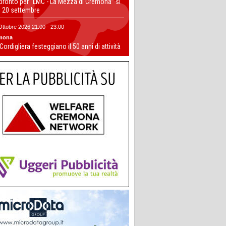
 pronto per “LMC - La Mezza di Cremona” si
il 20 settembre
Ottobre 2026 21:00 - 23:00
mona
 Cordigliera festeggiano il 50 anni di attività