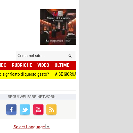
NDO
RUBRICHE
VIDEO
ULTIME
to di questo gesto?
AISE GIORNATA DEL SACRIFICIO DEL LAVORO ITALIANO A
SEGUI
WELFARE NETWORK
Select Language
▼