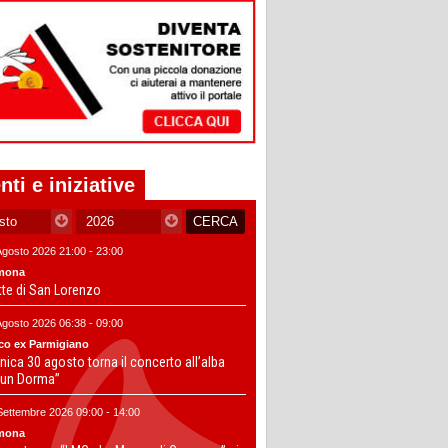
nti e iniziative
Agosto 2026 21:00 - 23:00
mona
tte di San Lorenzo
Agosto 2026 06:38 - 09:00
co ex Parmigiano
ica 30 agosto torna il concerto all’alba
un Dorma”
Settembre 2026 09:00 - 14:00
mona