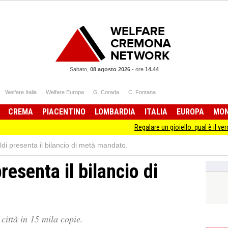
Sabato,
08 agosto 2026
-
ore
14.44
Welfare Italia
Welfare Europa
G. Corada
C. Fontana
CREMA
PIACENTINO
LOMBARDIA
ITALIA
EUROPA
MO
Regalare un gioiello: qual è il vero significa
i presenta il bilancio di metà mandato.
esenta il bilancio di
 città in 15 mila copie.