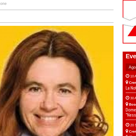
ione
Eve
10 
Cre
La No
30 
Bos
Domen
“Ness
20 
Cre