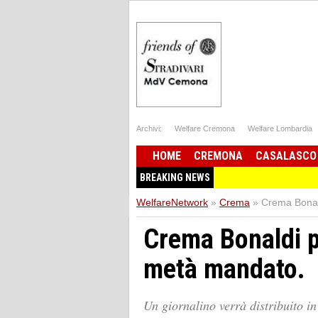
Archivi:
Welfare Cremona
Welfare Lombardia
HOME
CREMONA
CASALASCO
BREAKING NEWS
WelfareNetwork
»
Crema
»
Crema Bonald
Crema Bonaldi pr
metà mandato.
Un giornalino verrà distribuito in