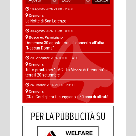
10 Agosto 2026 21:00 - 23:00
Cremona
La Notte di San Lorenzo
30 Agosto 2026 06:38 - 09:00
Bosco ex Parmigiano
Domenica 30 agosto torna il concerto all’alba
“Nessun Dorma”
20 Settembre 2026 09:00 - 14:00
Cremona
Tutto pronto per “LMC - La Mezza di Cremona” si
terra il 20 settembre
24 Ottobre 2026 21:00 - 23:00
Cremona
(CR) I Cordigliera festeggiano il 50 anni di attività