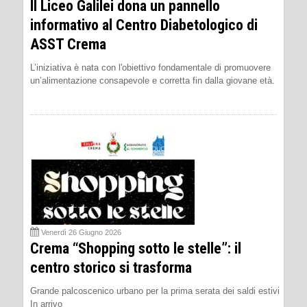
Il Liceo Galilei dona un pannello
informativo al Centro Diabetologico di
ASST Crema
L’iniziativa è nata con l'obiettivo fondamentale di promuovere
un’alimentazione consapevole e corretta fin dalla giovane età.
Venerdì 26 Giugno 2026
Crema “Shopping sotto le stelle”: il
centro storico si trasforma
Grande palcoscenico urbano per la prima serata dei saldi estivi
In arrivo