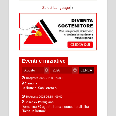
Select Language
▼
Eventi e iniziative
10 Agosto 2026 21:00 - 23:00
Cremona
La Notte di San Lorenzo
30 Agosto 2026 06:38 - 09:00
Bosco ex Parmigiano
Domenica 30 agosto torna il concerto all’alba
“Nessun Dorma”