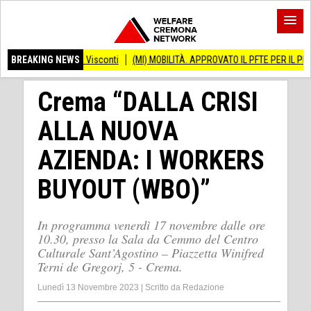
a di via Visconti
BREAKING NEWS
(MI) MOBILITÀ. APPROVATO IL PFTE PER IL PROLUNGAMENT
Crema “DALLA CRISI
ALLA NUOVA
AZIENDA: I WORKERS
BUYOUT (WBO)”
In programma venerdì 17 novembre dalle ore
10.30, presso la Sala da Cemmo del Centro
Culturale Sant’Agostino – Piazzetta Winifred
Terni de Gregorj, 5 - Crema.
Lunedì 13 Novembre 2023
|
Scritto da
Redazione