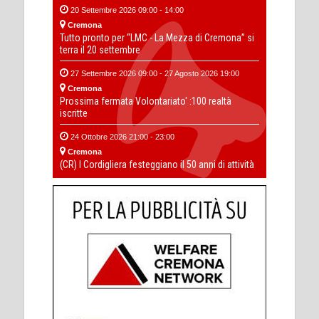
20 Settembre 2026 09:00 - 14:00
Cremona
Tutto pronto per “LMC - La Mezza di Cremona” si
terra il 20 settembre
27 Settembre 2026 09:00 - 27 Agosto 2026 19:00
Cremona
Prossima fermata Volontariato' :100 realtà
iscritte
24 Ottobre 2026 21:00 - 23:00
Cremona
(CR) I Cordigliera festeggiano il 50 anni di attività