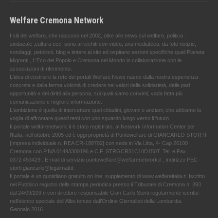
Welfare Cremona Network
I siti del welfare, che nascono nel 2002, oltre alle news sul welfare, politica ,
sindacale ,cultura ecc. sono arricchiti con video, una mediateca, da foto notizie,
sondaggi, petizioni, blog e lettere al sito ed ospitano sezioni specifiche quali Pianeta
Migranti , L'Eco del Popolo e Cremona nel Mondo in collaborazione con le
associazioni di riferimento.
L'idea di costruire la rete dei portali Welfare News nasce dalla nostra esperienza
concreta e dalla ferma volontà di credere nei valori della solidarietà, delle pari
opportunità e dei diritti alla persona, sui quali siamo convinti, vada fatta più
comunicazione e migliore informazione.
L'ambizione è quella di intercettare quei cittadini, giovani o anziani, che abbiamo la
voglia di affrontare questi temi con uno sguardo lungo verso il futuro.
Il portale welfarenetwork.it è stato registrato, al Network Information Center per
l'Italia, nell’ottobre 2005 ed è oggi proprietà di Puntowelfare di GIANCARLO STORTI
[Impresa individuale n. REA CR-188702] con sede in Via Litta, 4- Cap 26100
Cremona con P.IVA 01493300196 e C.F. STRGCR51C10D150T. Tel. e Fax
0372.453429 . E-mail di servizio puntowelfare@welfarenetwork.it ; indirizzo PEC
storti.giancarlo@legalmail.it
Il portale è un quotidiano gratuito on line, supplemento di www.welfareitalia.it ,Iscritto
nel Pubblico registro della stampa periodica presso il Tribunale di Cremona n. 393
dal 24/09/203 e con direttore responsabile Gian Carlo Storti regolarmente iscritto
nell’elenco speciale dell’Albo tenuto dall’Ordine Giornalisti della Lombardia.
Gennaio 2016