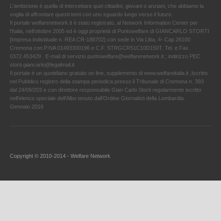
L'ambizione è quella di intercettare quei cittadini, giovani o anziani, che abbiamo la
voglia di affrontare questi temi con uno sguardo lungo verso il futuro.
Il portale welfarenetwork.it è stato registrato, al Network Information Center per
l'Italia, nell’ottobre 2005 ed è oggi proprietà di Puntowelfare di GIANCARLO STORTI
[Impresa individuale n. REA CR-188702] con sede in Via Litta, 4- Cap 26100
Cremona con P.IVA 01493300196 e C.F. STRGCR51C10D150T. Tel. e Fax
0372.453429 . E-mail di servizio puntowelfare@welfarenetwork.it ; indirizzo PEC
storti.giancarlo@legalmail.it
Il portale è un quotidiano gratuito on line, supplemento di www.welfareitalia.it ,Iscritto
nel Pubblico registro della stampa periodica presso il Tribunale di Cremona n. 393
dal 24/09/203 e con direttore responsabile Gian Carlo Storti regolarmente iscritto
nell’elenco speciale dell’Albo tenuto dall’Ordine Giornalisti della Lombardia.
Gennaio 2016
Copyright © 2010-2014 - Welfare Network