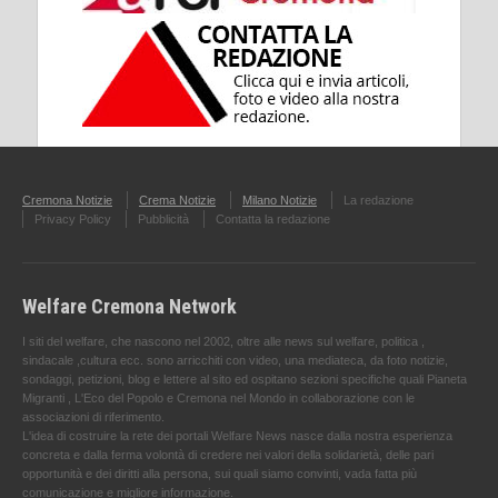
Cremona Notizie
Crema Notizie
Milano Notizie
La redazione
Privacy Policy
Pubblicità
Contatta la redazione
Welfare Cremona Network
I siti del welfare, che nascono nel 2002, oltre alle news sul welfare, politica ,
sindacale ,cultura ecc. sono arricchiti con video, una mediateca, da foto notizie,
sondaggi, petizioni, blog e lettere al sito ed ospitano sezioni specifiche quali Pianeta
Migranti , L'Eco del Popolo e Cremona nel Mondo in collaborazione con le
associazioni di riferimento.
L'idea di costruire la rete dei portali Welfare News nasce dalla nostra esperienza
concreta e dalla ferma volontà di credere nei valori della solidarietà, delle pari
opportunità e dei diritti alla persona, sui quali siamo convinti, vada fatta più
comunicazione e migliore informazione.