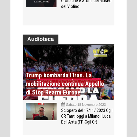
Cronache e Storie del Museo
del Violino
Audioteca
Trump bombarda l'Iran. La
mobilitazione continua Appello
di Stop Rearm Europe
Sabato 18 Novembre 2023
Sciopero del 17/11/ 2023 Cgil
CR Tanti oggi a Milano | Luca
Dell’Asta (FP-Cgil Cr)