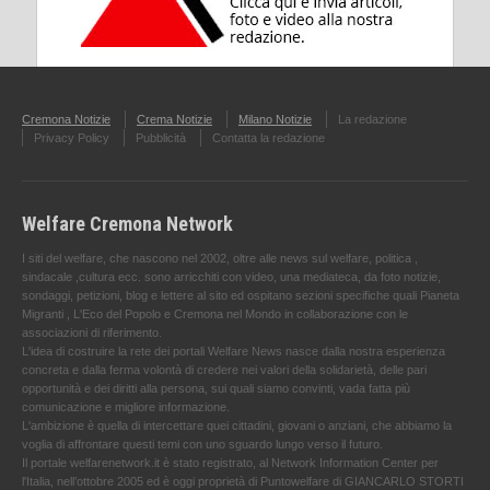
Cremona Notizie
Crema Notizie
Milano Notizie
La redazione
Privacy Policy
Pubblicità
Contatta la redazione
Welfare Cremona Network
I siti del welfare, che nascono nel 2002, oltre alle news sul welfare, politica ,
sindacale ,cultura ecc. sono arricchiti con video, una mediateca, da foto notizie,
sondaggi, petizioni, blog e lettere al sito ed ospitano sezioni specifiche quali Pianeta
Migranti , L'Eco del Popolo e Cremona nel Mondo in collaborazione con le
associazioni di riferimento.
L'idea di costruire la rete dei portali Welfare News nasce dalla nostra esperienza
concreta e dalla ferma volontà di credere nei valori della solidarietà, delle pari
opportunità e dei diritti alla persona, sui quali siamo convinti, vada fatta più
comunicazione e migliore informazione.
L'ambizione è quella di intercettare quei cittadini, giovani o anziani, che abbiamo la
voglia di affrontare questi temi con uno sguardo lungo verso il futuro.
Il portale welfarenetwork.it è stato registrato, al Network Information Center per
l'Italia, nell’ottobre 2005 ed è oggi proprietà di Puntowelfare di GIANCARLO STORTI