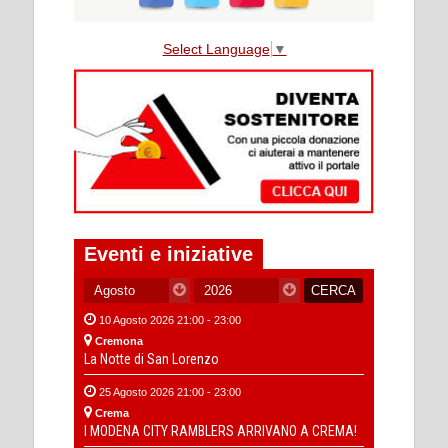
Select Language
▼
Eventi e iniziative
10 Agosto 2026 21:00 - 23:00
Cremona
La Notte di San Lorenzo
25 Agosto 2026 21:00 - 23:00
Crema
I MODENA CITY RAMBLERS ARRIVANO A CREMA!