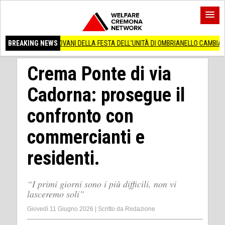
IO GIOVANI DELLA FESTA DELL'UNITÀ DI OMBRIANELLO CAMBIA PELLE
BREAKING NEWS
La str
Crema Ponte di via
Cadorna: prosegue il
confronto con
commercianti e
residenti.
“I primi giorni sono i più difficili, non vi
lasceremo soli”
Giovedì 11 Giugno 2026
|
Scritto da
Redazione