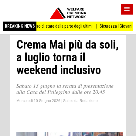
 smesso di stare dalla parte degli ultimi
BREAKING NEWS
Sicurezza I Giovani Democratici ribatto
Crema Mai più da soli,
a luglio torna il
weekend inclusivo
Sabato 13 giugno la serata di presentazione
alla Casa del Pellegrino dalle ore 20.45
Mercoledì 10 Giugno 2026
|
Scritto da
Redazione