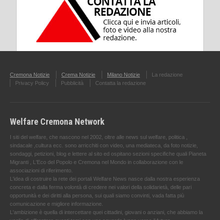
Cremona Notizie
Crema Notizie
Milano Notizie
La redazione
Privacy Policy
Pubblicità
Contatta la redazione
Welfare Cremona Network
I siti del welfare, che nascono nel 2002, oltre alle news sul welfare, politica ,
sindacale ,cultura ecc. sono arricchiti con video, una mediateca, da foto notizie,
sondaggi, petizioni, blog e lettere al sito ed ospitano sezioni specifiche quali Pianeta
Migranti , L'Eco del Popolo e Cremona nel Mondo in collaborazione con le
associazioni di riferimento.
L'idea di costruire la rete dei portali Welfare News nasce dalla nostra esperienza
concreta e dalla ferma volontà di credere nei valori della solidarietà, delle pari
opportunità e dei diritti alla persona, sui quali siamo convinti, vada fatta più
comunicazione e migliore informazione.
L'ambizione è quella di intercettare quei cittadini, giovani o anziani, che abbiamo la