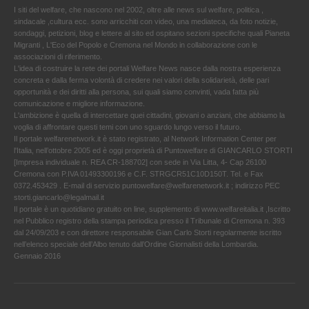
I siti del welfare, che nascono nel 2002, oltre alle news sul welfare, politica ,
sindacale ,cultura ecc. sono arricchiti con video, una mediateca, da foto notizie,
sondaggi, petizioni, blog e lettere al sito ed ospitano sezioni specifiche quali Pianeta
Migranti , L'Eco del Popolo e Cremona nel Mondo in collaborazione con le
associazioni di riferimento.
L'idea di costruire la rete dei portali Welfare News nasce dalla nostra esperienza
concreta e dalla ferma volontà di credere nei valori della solidarietà, delle pari
opportunità e dei diritti alla persona, sui quali siamo convinti, vada fatta più
comunicazione e migliore informazione.
L'ambizione è quella di intercettare quei cittadini, giovani o anziani, che abbiamo la
voglia di affrontare questi temi con uno sguardo lungo verso il futuro.
Il portale welfarenetwork.it è stato registrato, al Network Information Center per
l'Italia, nell’ottobre 2005 ed è oggi proprietà di Puntowelfare di GIANCARLO STORTI
[Impresa individuale n. REA CR-188702] con sede in Via Litta, 4- Cap 26100
Cremona con P.IVA 01493300196 e C.F. STRGCR51C10D150T. Tel. e Fax
0372.453429 . E-mail di servizio puntowelfare@welfarenetwork.it ; indirizzo PEC
storti.giancarlo@legalmail.it
Il portale è un quotidiano gratuito on line, supplemento di www.welfareitalia.it ,Iscritto
nel Pubblico registro della stampa periodica presso il Tribunale di Cremona n. 393
dal 24/09/203 e con direttore responsabile Gian Carlo Storti regolarmente iscritto
nell’elenco speciale dell’Albo tenuto dall’Ordine Giornalisti della Lombardia.
Gennaio 2016