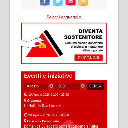
Select Language
▼
Eventi e iniziative
10 Agosto 2026 21:00 - 23:00
Cremona
La Notte di San Lorenzo
30 Agosto 2026 06:38 - 09:00
Bosco ex Parmigiano
Domenica 30 agosto torna il concerto all’alba