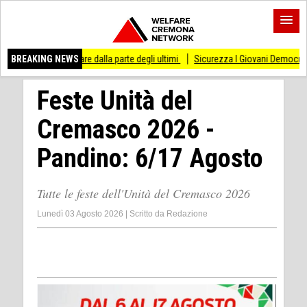
 dalla parte degli ultimi
BREAKING NEWS
Sicurezza I Giovani Democratici ribattono ai Giovani di
Feste Unità del
Cremasco 2026 -
Pandino: 6/17 Agosto
Tutte le feste dell'Unità del Cremasco 2026
Lunedì 03 Agosto 2026
|
Scritto da
Redazione