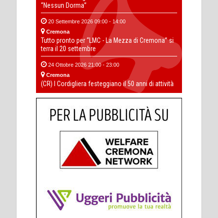
“Nessun Dorma”
20 Settembre 2026 09:00 - 14:00
Cremona
Tutto pronto per “LMC - La Mezza di Cremona” si
terra il 20 settembre
24 Ottobre 2026 21:00 - 23:00
Cremona
(CR) I Cordigliera festeggiano il 50 anni di attività