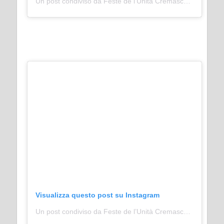
Un post condiviso da Feste de l’Unità Cremasco (@festeunita_cremasco)
Visualizza questo post su Instagram
Un post condiviso da Feste de l’Unità Cremasco (@festeunita_cremasco)