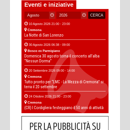
Eventi e iniziative
10 Agosto 2026 21:00 - 23:00
Cremona
La Notte di San Lorenzo
30 Agosto 2026 06:38 - 09:00
Bosco ex Parmigiano
Domenica 30 agosto torna il concerto all’alba
“Nessun Dorma”
20 Settembre 2026 09:00 - 14:00
Cremona
Tutto pronto per “LMC - La Mezza di Cremona” si
terra il 20 settembre
24 Ottobre 2026 21:00 - 23:00
Cremona
(CR) I Cordigliera festeggiano il 50 anni di attività