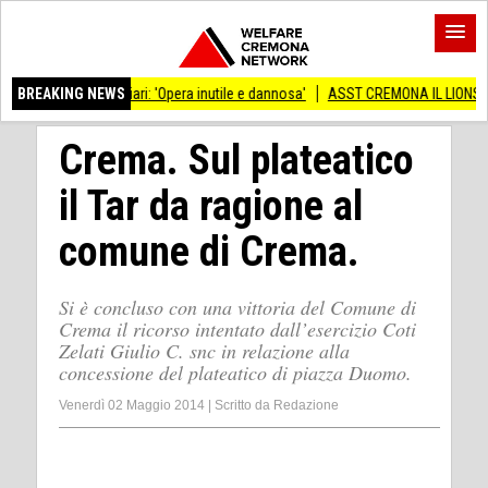
iari: 'Opera inutile e dannosa'
BREAKING NEWS
ASST CREMONA IL LIONS CLUB TORRAZZO 
Crema. Sul plateatico
il Tar da ragione al
comune di Crema.
Si è concluso con una vittoria del Comune di
Crema il ricorso intentato dall’esercizio Coti
Zelati Giulio C. snc in relazione alla
concessione del plateatico di piazza Duomo.
Venerdì 02 Maggio 2014
|
Scritto da
Redazione