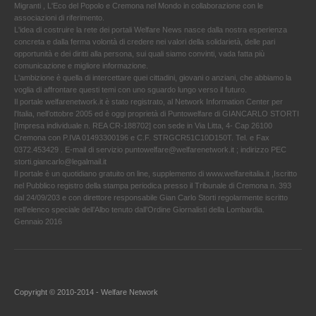
Migranti , L'Eco del Popolo e Cremona nel Mondo in collaborazione con le
associazioni di riferimento.
L'idea di costruire la rete dei portali Welfare News nasce dalla nostra esperienza
concreta e dalla ferma volontà di credere nei valori della solidarietà, delle pari
opportunità e dei diritti alla persona, sui quali siamo convinti, vada fatta più
comunicazione e migliore informazione.
L'ambizione è quella di intercettare quei cittadini, giovani o anziani, che abbiamo la
voglia di affrontare questi temi con uno sguardo lungo verso il futuro.
Il portale welfarenetwork.it è stato registrato, al Network Information Center per
l'Italia, nell’ottobre 2005 ed è oggi proprietà di Puntowelfare di GIANCARLO STORTI
[Impresa individuale n. REA CR-188702] con sede in Via Litta, 4- Cap 26100
Cremona con P.IVA 01493300196 e C.F. STRGCR51C10D150T. Tel. e Fax
0372.453429 . E-mail di servizio puntowelfare@welfarenetwork.it ; indirizzo PEC
storti.giancarlo@legalmail.it
Il portale è un quotidiano gratuito on line, supplemento di www.welfareitalia.it ,Iscritto
nel Pubblico registro della stampa periodica presso il Tribunale di Cremona n. 393
dal 24/09/203 e con direttore responsabile Gian Carlo Storti regolarmente iscritto
nell’elenco speciale dell’Albo tenuto dall’Ordine Giornalisti della Lombardia.
Gennaio 2016
Copyright © 2010-2014 - Welfare Network