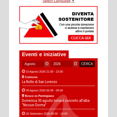
Select Language
▼
Eventi e iniziative
10 Agosto 2026 21:00 - 23:00
Cremona
La Notte di San Lorenzo
30 Agosto 2026 06:38 - 09:00
Bosco ex Parmigiano
Domenica 30 agosto torna il concerto all’alba
“Nessun Dorma”
20 Settembre 2026 09:00 - 14:00