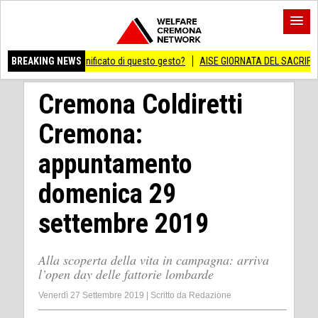
vero significato di questo gesto?
BREAKING NEWS
AISE GIORNATA DEL SACRIFICIO DEL LAVOR
Cremona Coldiretti
Cremona:
appuntamento
domenica 29
settembre 2019
Alla scoperta della vita in campagna: arriva
l’open day delle fattorie lombarde
Venerdì 27 Settembre 2019
|
Scritto da
Redazione