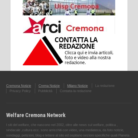
Cremona Notizie
Crema Notizie
Milano Notizie
La redazione
Privacy Policy
Pubblicità
Contatta la redazione
Welfare Cremona Network
I siti del welfare, che nascono nel 2002, oltre alle news sul welfare, politica ,
sindacale ,cultura ecc. sono arricchiti con video, una mediateca, da foto notizie,
sondaggi, petizioni, blog e lettere al sito ed ospitano sezioni specifiche quali Pianeta