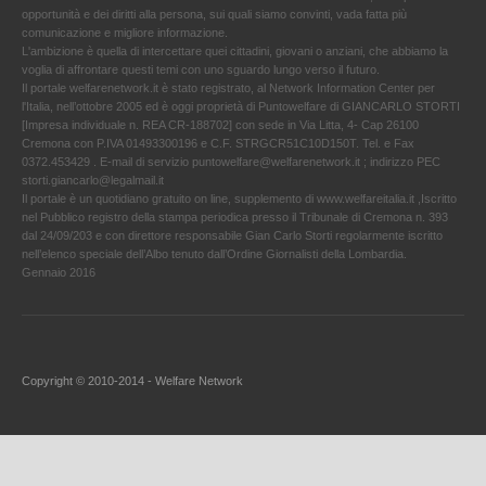
opportunità e dei diritti alla persona, sui quali siamo convinti, vada fatta più
comunicazione e migliore informazione.
L'ambizione è quella di intercettare quei cittadini, giovani o anziani, che abbiamo la
voglia di affrontare questi temi con uno sguardo lungo verso il futuro.
Il portale welfarenetwork.it è stato registrato, al Network Information Center per
l'Italia, nell’ottobre 2005 ed è oggi proprietà di Puntowelfare di GIANCARLO STORTI
[Impresa individuale n. REA CR-188702] con sede in Via Litta, 4- Cap 26100
Cremona con P.IVA 01493300196 e C.F. STRGCR51C10D150T. Tel. e Fax
0372.453429 . E-mail di servizio puntowelfare@welfarenetwork.it ; indirizzo PEC
storti.giancarlo@legalmail.it
Il portale è un quotidiano gratuito on line, supplemento di www.welfareitalia.it ,Iscritto
nel Pubblico registro della stampa periodica presso il Tribunale di Cremona n. 393
dal 24/09/203 e con direttore responsabile Gian Carlo Storti regolarmente iscritto
nell’elenco speciale dell’Albo tenuto dall’Ordine Giornalisti della Lombardia.
Gennaio 2016
Copyright © 2010-2014 - Welfare Network