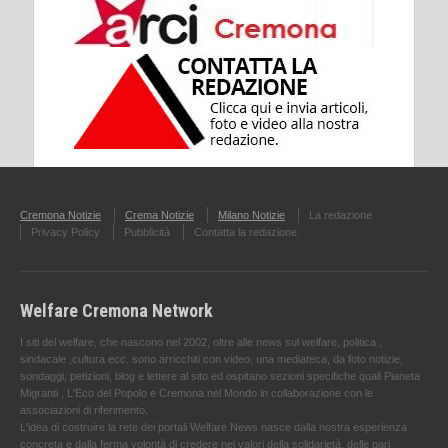
Cremona Notizie
Crema Notizie
Milano Notizie
La redazione
Privacy Policy
Pubblicità
Contatta la redazione
Welfare Cremona Network
I siti del welfare, che nascono nel 2002, oltre alle news sul welfare, politica ,
sindacale ,cultura ecc. sono arricchiti con video, una mediateca, da foto notizie,
sondaggi, petizioni, blog e lettere al sito ed ospitano sezioni specifiche quali Pianeta
Migranti , L'Eco del Popolo e Cremona nel Mondo in collaborazione con le
associazioni di riferimento.
L'idea di costruire la rete dei portali Welfare News nasce dalla nostra esperienza
concreta e dalla ferma volontà di credere nei valori della solidarietà, delle pari