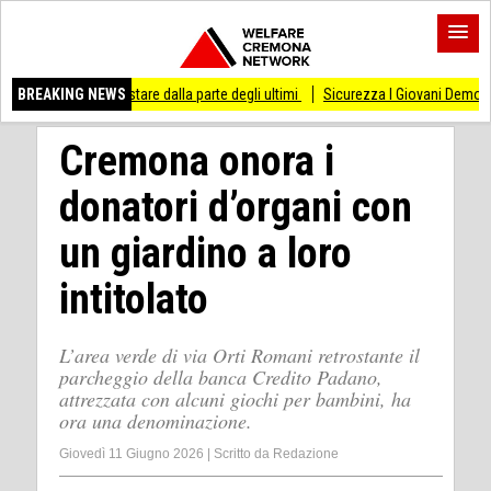
di stare dalla parte degli ultimi
BREAKING NEWS
Sicurezza I Giovani Democratici ribattono ai Gi
Cremona onora i
donatori d’organi con
un giardino a loro
intitolato
L’area verde di via Orti Romani retrostante il
parcheggio della banca Credito Padano,
attrezzata con alcuni giochi per bambini, ha
ora una denominazione.
Giovedì 11 Giugno 2026
|
Scritto da
Redazione