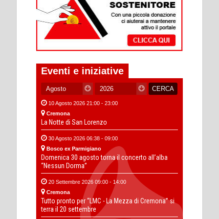
Eventi e iniziative
10 Agosto 2026 21:00 - 23:00
Cremona
La Notte di San Lorenzo
30 Agosto 2026 06:38 - 09:00
Bosco ex Parmigiano
Domenica 30 agosto torna il concerto all’alba
“Nessun Dorma”
20 Settembre 2026 09:00 - 14:00
Cremona
Tutto pronto per “LMC - La Mezza di Cremona” si
terra il 20 settembre