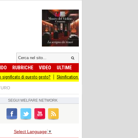
NDO
RUBRICHE
VIDEO
ULTIME
ignificato di questo gesto?
Skinification dell'haircare: trattamenti con acido gl
UTURO
SEGUI
WELFARE NETWORK
Select Language
▼