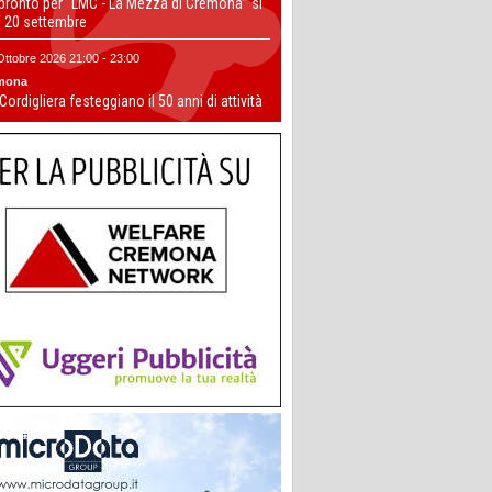
 pronto per “LMC - La Mezza di Cremona” si
il 20 settembre
Ottobre 2026 21:00 - 23:00
mona
 Cordigliera festeggiano il 50 anni di attività