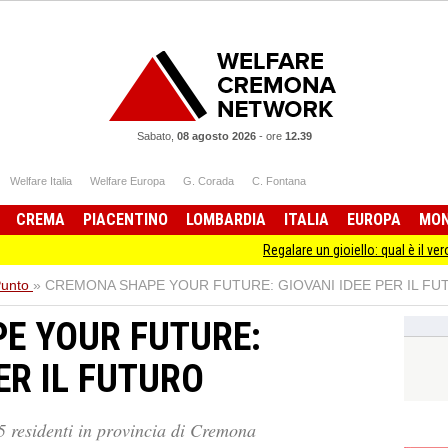
Sabato,
08 agosto 2026
-
ore
12.39
Welfare Italia
Welfare Europa
G. Corada
C. Fontana
CREMA
PIACENTINO
LOMBARDIA
ITALIA
EUROPA
MO
Regalare un gioiello: qual è il vero s
Punto
»
CREMONA SHAPE YOUR FUTURE: GIOVANI IDEE PER IL F
E YOUR FUTURE:
ER IL FUTURO
35 residenti in provincia di Cremona