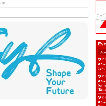
one
Eve
10 
Cre
La No
30 
Bos
Domen
“Ness
20 
Cre