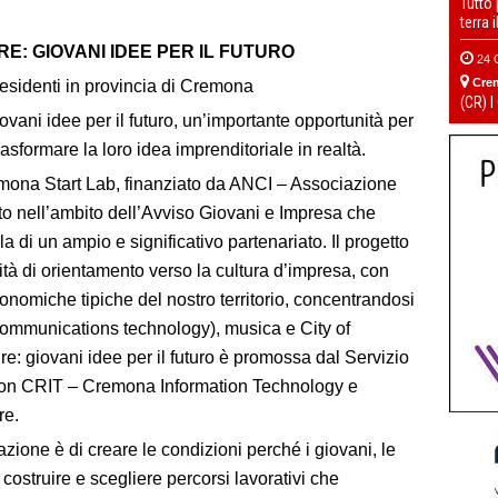
Tutto
terra 
: GIOVANI IDEE PER IL FUTURO
24 
Cre
 residenti in provincia di Cremona
(CR) I
ovani idee per il futuro, un’importante opportunità per
sformare la loro idea imprenditoriale in realtà.
remona Start Lab, finanziato da ANCI – Associazione
to nell’ambito dell’Avviso Giovani e Impresa che
di un ampio e significativo partenariato. Il progetto
vità di orientamento verso la cultura d’impresa, con
onomiche tipiche del nostro territorio, concentrandosi
communications technology), musica e City of
e: giovani idee per il futuro è promossa dal Servizio
 con CRIT – Cremona Information Technology e
re.
ione è di creare le condizioni perché i giovani, le
costruire e scegliere percorsi lavorativi che