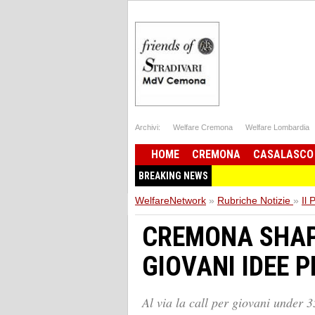
Archivi:
Welfare Cremona
Welfare Lombardia
HOME
CREMONA
CASALASCO
BREAKING NEWS
WelfareNetwork
»
Rubriche Notizie
»
Il 
CREMONA SHAP
GIOVANI IDEE P
Al via la call per giovani under 