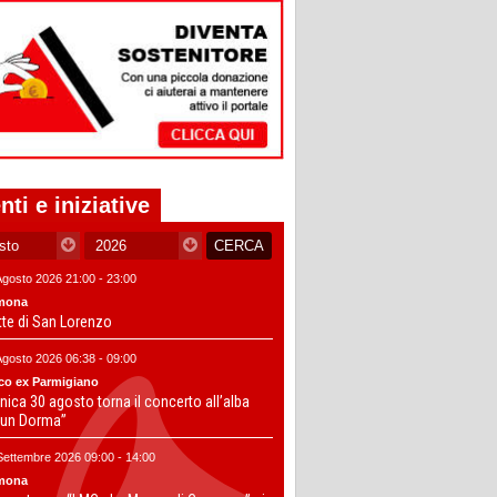
nti e iniziative
Agosto 2026 21:00 - 23:00
mona
tte di San Lorenzo
Agosto 2026 06:38 - 09:00
co ex Parmigiano
ica 30 agosto torna il concerto all’alba
un Dorma”
Settembre 2026 09:00 - 14:00
mona