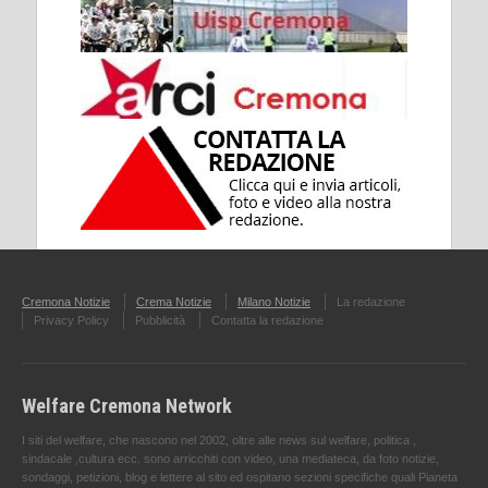
Cremona Notizie
Crema Notizie
Milano Notizie
La redazione
Privacy Policy
Pubblicità
Contatta la redazione
Welfare Cremona Network
I siti del welfare, che nascono nel 2002, oltre alle news sul welfare, politica ,
sindacale ,cultura ecc. sono arricchiti con video, una mediateca, da foto notizie,
sondaggi, petizioni, blog e lettere al sito ed ospitano sezioni specifiche quali Pianeta