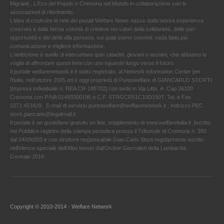
Migranti , L'Eco del Popolo e Cremona nel Mondo in collaborazione con le
associazioni di riferimento.
L'idea di costruire la rete dei portali Welfare News nasce dalla nostra esperienza
concreta e dalla ferma volontà di credere nei valori della solidarietà, delle pari
opportunità e dei diritti alla persona, sui quali siamo convinti, vada fatta più
comunicazione e migliore informazione.
L'ambizione è quella di intercettare quei cittadini, giovani o anziani, che abbiamo la
voglia di affrontare questi temi con uno sguardo lungo verso il futuro.
Il portale welfarenetwork.it è stato registrato, al Network Information Center per
l'Italia, nell’ottobre 2005 ed è oggi proprietà di Puntowelfare di GIANCARLO STORTI
[Impresa individuale n. REA CR-188702] con sede in Via Litta, 4- Cap 26100
Cremona con P.IVA 01493300196 e C.F. STRGCR51C10D150T. Tel. e Fax
0372.453429 . E-mail di servizio puntowelfare@welfarenetwork.it ; indirizzo PEC
storti.giancarlo@legalmail.it
Il portale è un quotidiano gratuito on line, supplemento di www.welfareitalia.it ,Iscritto
nel Pubblico registro della stampa periodica presso il Tribunale di Cremona n. 393
dal 24/09/203 e con direttore responsabile Gian Carlo Storti regolarmente iscritto
nell’elenco speciale dell’Albo tenuto dall’Ordine Giornalisti della Lombardia.
Gennaio 2016
Copyright © 2010-2014 - Welfare Network