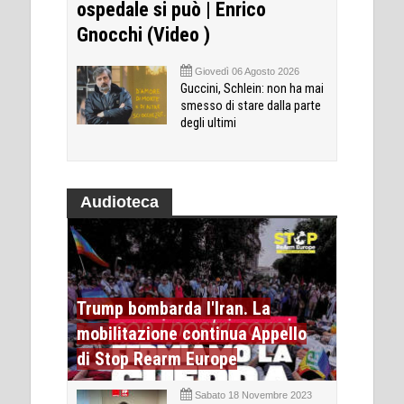
ospedale si può | Enrico
Gnocchi (Video )
Giovedì 06 Agosto 2026
Guccini, Schlein: non ha mai
smesso di stare dalla parte
degli ultimi
Audioteca
Trump bombarda l'Iran. La
mobilitazione continua Appello
di Stop Rearm Europe
Sabato 18 Novembre 2023