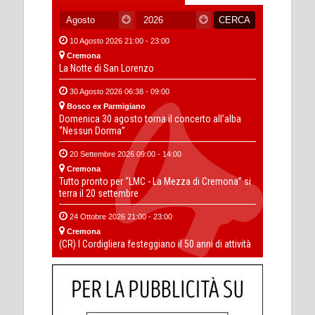
10 Agosto 2026 21:00 - 23:00
Cremona
La Notte di San Lorenzo
30 Agosto 2026 06:38 - 09:00
Bosco ex Parmigiano
Domenica 30 agosto torna il concerto all’alba
“Nessun Dorma”
20 Settembre 2026 09:00 - 14:00
Cremona
Tutto pronto per “LMC - La Mezza di Cremona” si
terra il 20 settembre
24 Ottobre 2026 21:00 - 23:00
Cremona
(CR) I Cordigliera festeggiano il 50 anni di attività