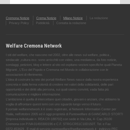
Cremona Notizie
Crema Notizie
Milano Notizie
La redazione
Privacy Policy
Pubblicità
Contatta la redazione
Welfare Cremona Network
I siti del welfare, che nascono nel 2002, oltre alle news sul welfare, politica ,
sindacale ,cultura ecc. sono arricchiti con video, una mediateca, da foto notizie,
sondaggi, petizioni, blog e lettere al sito ed ospitano sezioni specifiche quali Pianeta
Migranti , L'Eco del Popolo e Cremona nel Mondo in collaborazione con le
associazioni di riferimento.
L'idea di costruire la rete dei portali Welfare News nasce dalla nostra esperienza
concreta e dalla ferma volontà di credere nei valori della solidarietà, delle pari
opportunità e dei diritti alla persona, sui quali siamo convinti, vada fatta più
comunicazione e migliore informazione.
L'ambizione è quella di intercettare quei cittadini, giovani o anziani, che abbiamo la
voglia di affrontare questi temi con uno sguardo lungo verso il futuro.
Il portale welfarenetwork.it è stato registrato, al Network Information Center per
l'Italia, nell’ottobre 2005 ed è oggi proprietà di Puntowelfare di GIANCARLO STORTI
[Impresa individuale n. REA CR-188702] con sede in Via Litta, 4- Cap 26100
Cremona con P.IVA 01493300196 e C.F. STRGCR51C10D150T. Tel. e Fax
0372.453429 . E-mail di servizio puntowelfare@welfarenetwork.it ; indirizzo PEC