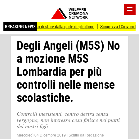
smesso di stare dalla parte degli ultimi
BREAKING NEWS
Sicurezza I Giovani Democratici ribatton
Degli Angeli (M5S) No
a mozione M5S
Lombardia per più
controlli nelle mense
scolastiche.
Controlli inesistenti, centro destra senza
vergogna, non interessa cosa finisce nei piatti
dei nostri figli
Mercoledì 04 Dicembre 2019
|
Scritto da
Redazione