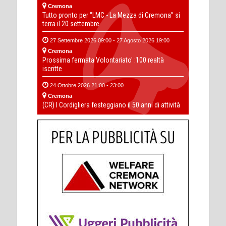
Cremona
Tutto pronto per “LMC - La Mezza di Cremona” si
terra il 20 settembre
27 Settembre 2026 09:00 - 27 Agosto 2026 19:00
Cremona
Prossima fermata Volontariato' :100 realtà
iscritte
24 Ottobre 2026 21:00 - 23:00
Cremona
(CR) I Cordigliera festeggiano il 50 anni di attività