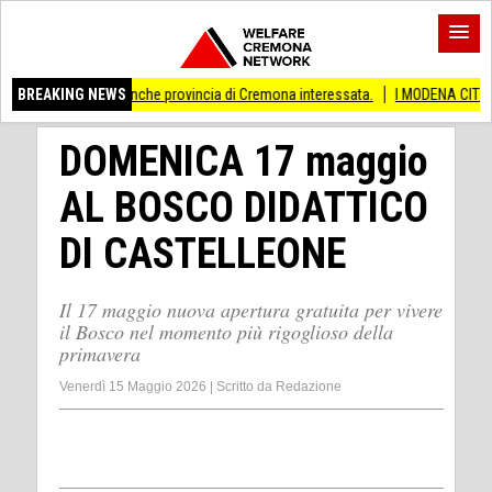
 privati Anche provincia di Cremona interessata.
BREAKING NEWS
I MODENA CITY RAMBLERS 
DOMENICA 17 maggio
AL BOSCO DIDATTICO
DI CASTELLEONE
Il 17 maggio nuova apertura gratuita per vivere
il Bosco nel momento più rigoglioso della
primavera
Venerdì 15 Maggio 2026
|
Scritto da
Redazione