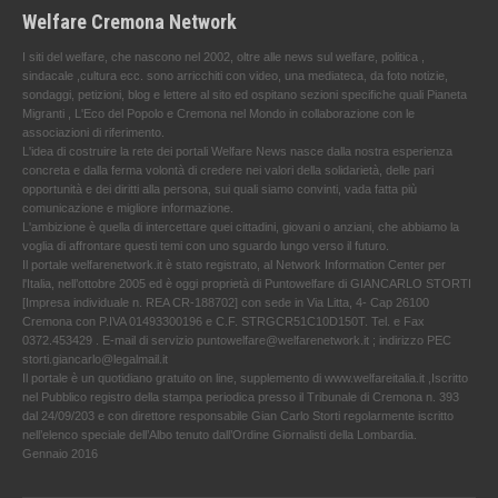
Welfare Cremona Network
I siti del welfare, che nascono nel 2002, oltre alle news sul welfare, politica ,
sindacale ,cultura ecc. sono arricchiti con video, una mediateca, da foto notizie,
sondaggi, petizioni, blog e lettere al sito ed ospitano sezioni specifiche quali Pianeta
Migranti , L'Eco del Popolo e Cremona nel Mondo in collaborazione con le
associazioni di riferimento.
L'idea di costruire la rete dei portali Welfare News nasce dalla nostra esperienza
concreta e dalla ferma volontà di credere nei valori della solidarietà, delle pari
opportunità e dei diritti alla persona, sui quali siamo convinti, vada fatta più
comunicazione e migliore informazione.
L'ambizione è quella di intercettare quei cittadini, giovani o anziani, che abbiamo la
voglia di affrontare questi temi con uno sguardo lungo verso il futuro.
Il portale welfarenetwork.it è stato registrato, al Network Information Center per
l'Italia, nell’ottobre 2005 ed è oggi proprietà di Puntowelfare di GIANCARLO STORTI
[Impresa individuale n. REA CR-188702] con sede in Via Litta, 4- Cap 26100
Cremona con P.IVA 01493300196 e C.F. STRGCR51C10D150T. Tel. e Fax
0372.453429 . E-mail di servizio puntowelfare@welfarenetwork.it ; indirizzo PEC
storti.giancarlo@legalmail.it
Il portale è un quotidiano gratuito on line, supplemento di www.welfareitalia.it ,Iscritto
nel Pubblico registro della stampa periodica presso il Tribunale di Cremona n. 393
dal 24/09/203 e con direttore responsabile Gian Carlo Storti regolarmente iscritto
nell’elenco speciale dell’Albo tenuto dall’Ordine Giornalisti della Lombardia.
Gennaio 2016