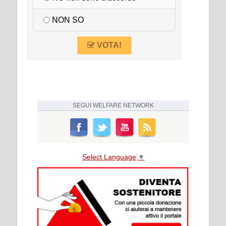
NON SO
VOTA!
SEGUI
WELFARE NETWORK
Select Language
▼