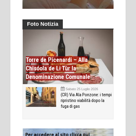
Foto Notizia
Torre de Picenardi – Alla
Chisóola de Li Tùr la
Denominazione Comunale
Sabato 25 Luglio 2026
(CR) Via Ala Ponzone: i tempi
ripristino viabilità dopo la
fuga di gas