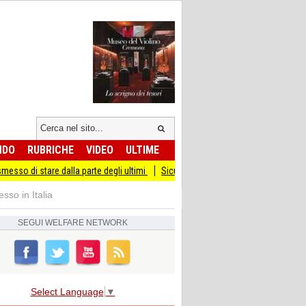
NDO
RUBRICHE
VIDEO
ULTIME
re dalla parte degli ultimi
Sicurezza I Giovani Democratici ribattono ai Giovani 
sso in Italia
SEGUI
WELFARE NETWORK
Select Language
▼