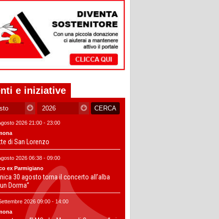
nti e iniziative
Agosto 2026 21:00 - 23:00
mona
tte di San Lorenzo
Agosto 2026 06:38 - 09:00
co ex Parmigiano
ica 30 agosto torna il concerto all’alba
un Dorma”
Settembre 2026 09:00 - 14:00
mona