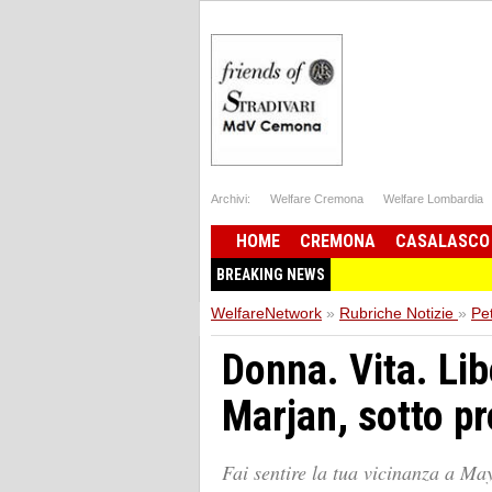
Archivi:
Welfare Cremona
Welfare Lombardia
HOME
CREMONA
CASALASCO
BREAKING NEWS
WelfareNetwork
»
Rubriche Notizie
»
Pe
Donna. Vita. Li
Marjan, sotto pr
Fai sentire la tua vicinanza a Ma