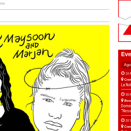
one
Eve
10 
Cre
La No
30 
Bos
Domen
“Ness
20 
Cre