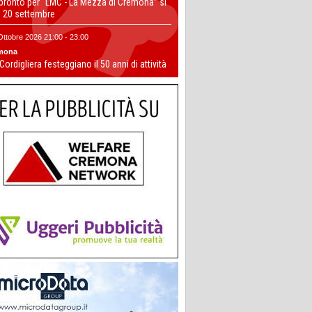
 pronto per “LMC - La Mezza di Cremona” si
il 20 settembre
Ottobre 2026 21:00 - 23:00
mona
 Cordigliera festeggiano il 50 anni di attività