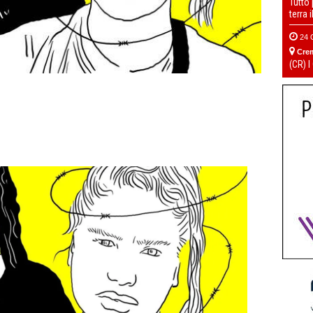
Tutto
terra 
24 
Cre
(CR) I