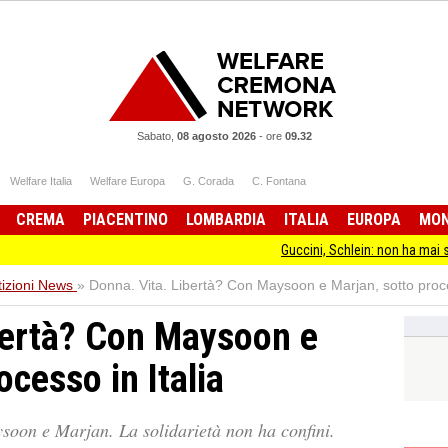
Sabato,
08 agosto 2026
-
ore
09.32
Welfare Italia
Welfare Europa
G. Corada
C. Fontana
CREMA
PIACENTINO
LOMBARDIA
ITALIA
EUROPA
MO
Guccini, Schlein: non ha mai smesso di sta
tizioni News
»
Donna. Vita. Libertà? Con Maysoon e Marjan, sotto proce
bertà? Con Maysoon e
ocesso in Italia
ysoon e Marjan. La solidarietà non ha confini.