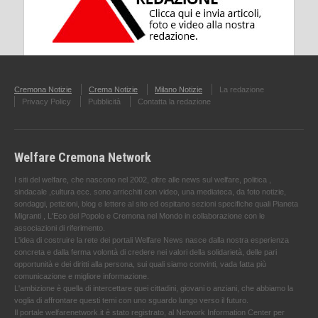
Cremona Notizie
Crema Notizie
Milano Notizie
La redazione
Privacy Policy
Pubblicità
Contatta la redazione
Welfare Cremona Network
I siti del welfare, che nascono nel 2002, oltre alle news sul welfare, politica ,
sindacale ,cultura ecc. sono arricchiti con video, una mediateca, da foto notizie,
sondaggi, petizioni, blog e lettere al sito ed ospitano sezioni specifiche quali Pianeta
Migranti , L'Eco del Popolo e Cremona nel Mondo in collaborazione con le
associazioni di riferimento.
L'idea di costruire la rete dei portali Welfare News nasce dalla nostra esperienza
concreta e dalla ferma volontà di credere nei valori della solidarietà, delle pari
opportunità e dei diritti alla persona, sui quali siamo convinti, vada fatta più
comunicazione e migliore informazione.
L'ambizione è quella di intercettare quei cittadini, giovani o anziani, che abbiamo la
voglia di affrontare questi temi con uno sguardo lungo verso il futuro.
Il portale welfarenetwork.it è stato registrato, al Network Information Center per