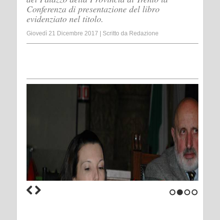
Conferenza di presentazione del libro
evidenziato nel titolo.
Giovedì 21 Dicembre 2017
|
Scritto da
Redazione
1
2
3
4