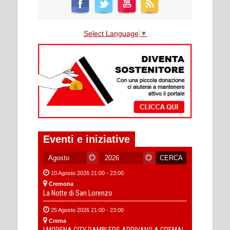
Select Language
▼
Eventi e iniziative
10 Agosto 2026 21:00 - 23:00
Cremona
La Notte di San Lorenzo
25 Agosto 2026 21:00 - 23:00
Crema
I MODENA CITY RAMBLERS ARRIVANO A CREMA!