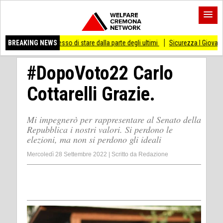
ai smesso di stare dalla parte degli ultimi
BREAKING NEWS
Sicurezza I Giovani Democratici riba
#DopoVoto22 Carlo
Cottarelli Grazie.
Mi impegnerò per rappresentare al Senato della
Repubblica i nostri valori. Si perdono le
elezioni, ma non si perdono gli ideali
Mercoledì 28 Settembre 2022
|
Scritto da
Redazione