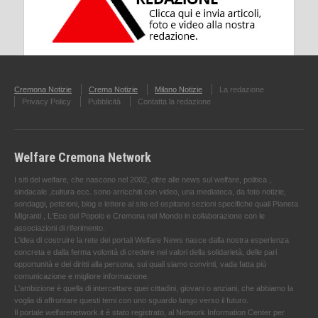
Cremona Notizie
Crema Notizie
Milano Notizie
La redazione
Privacy Policy
Pubblicità
Contatta la redazione
Welfare Cremona Network
I siti del welfare, che nascono nel 2002, oltre alle news sul welfare, politica ,
sindacale ,cultura ecc. sono arricchiti con video, una mediateca, da foto notizie,
sondaggi, petizioni, blog e lettere al sito ed ospitano sezioni specifiche quali Pianeta
Migranti , L'Eco del Popolo e Cremona nel Mondo in collaborazione con le
associazioni di riferimento.
L'idea di costruire la rete dei portali Welfare News nasce dalla nostra esperienza
concreta e dalla ferma volontà di credere nei valori della solidarietà, delle pari
opportunità e dei diritti alla persona, sui quali siamo convinti, vada fatta più
comunicazione e migliore informazione.
L'ambizione è quella di intercettare quei cittadini, giovani o anziani, che abbiamo la
voglia di affrontare questi temi con uno sguardo lungo verso il futuro.
Il portale welfarenetwork.it è stato registrato, al Network Information Center per