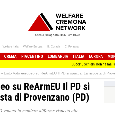
Sabato,
08 agosto 2026
-
ore
01.37
Welfare Italia
Welfare Europa
G. Corada
C. Fontana
CREMA
PIACENTINO
LOMBARDIA
ITALIA
EUROPA
MO
Guccini, Schlein: non ha mai smesso di sta
»
Esito Voto europeo su ReArmEU Il PD si spacca. La risposta di Pro
peo su ReArmEU Il PD si
osta di Provenzano (PD)
 votano in maniera difforme rispetto alle