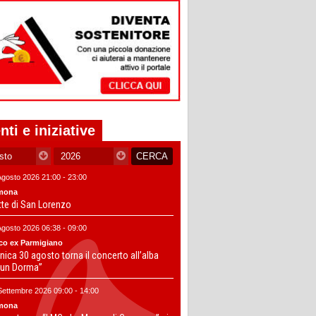
nti e iniziative
Agosto 2026 21:00 - 23:00
mona
tte di San Lorenzo
Agosto 2026 06:38 - 09:00
co ex Parmigiano
ica 30 agosto torna il concerto all’alba
un Dorma”
Settembre 2026 09:00 - 14:00
mona