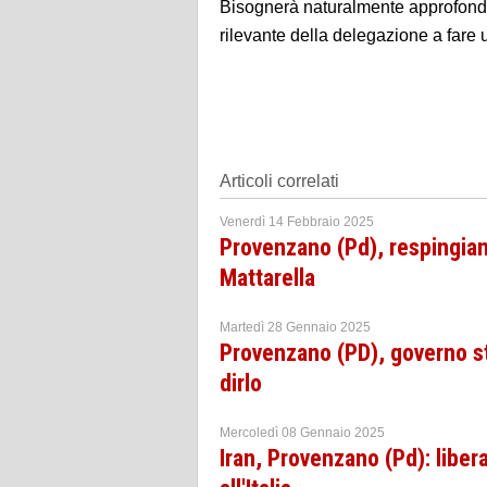
Bisognerà naturalmente approfondi
rilevante della delegazione a fare u
Articoli correlati
Venerdì 14 Febbraio 2025
Provenzano (Pd), respingiam
Mattarella
Martedì 28 Gennaio 2025
Provenzano (PD), governo s
dirlo
Mercoledì 08 Gennaio 2025
Iran, Provenzano (Pd): liber