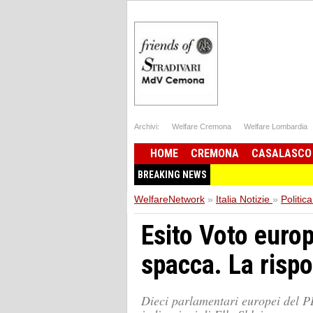
Archivi:
Welfare Cremona
Welfare Lombardia
HOME
CREMONA
CASALASCO
BREAKING NEWS
WelfareNetwork
»
Italia Notizie
»
Politica
Esito Voto euro
spacca. La risp
Dieci parlamentari europei del PD