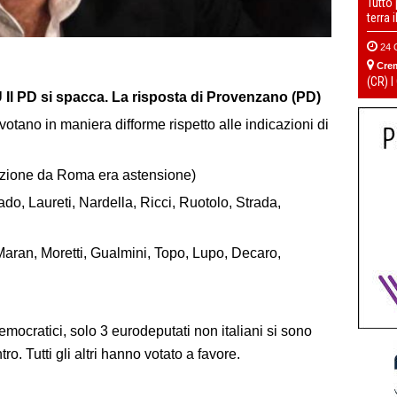
Tutto
terra 
24 
Cre
(CR) I
l PD si spacca. La risposta di Provenzano (PD)
otano in maniera difforme rispetto alle indicazioni di
azione da Roma era astensione)
ado, Laureti, Nardella, Ricci, Ruotolo, Strada,
 Maran, Moretti, Gualmini, Topo, Lupo, Decaro,
democratici, solo 3 eurodeputati non italiani si sono
ro. Tutti gli altri hanno votato a favore.