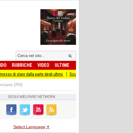
NDO
RUBRICHE
VIDEO
ULTIME
re dalla parte degli ultimi
Sicurezza I Giovani Democratici ribattono ai Giovani 
venzano (PD)
SEGUI
WELFARE NETWORK
Select Language
▼