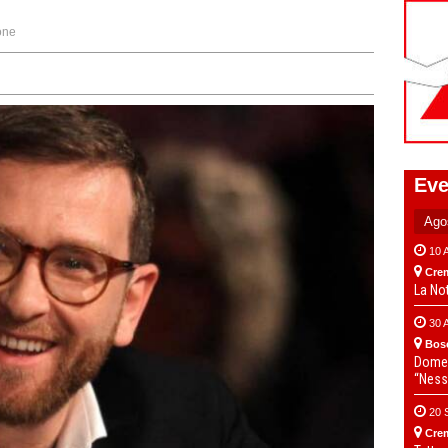
one
Eve
10 
Cre
La No
30 
Bos
Domen
“Ness
20 
Cre