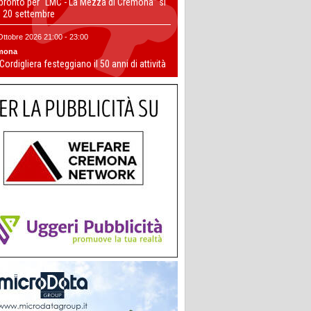
 pronto per “LMC - La Mezza di Cremona” si
il 20 settembre
Ottobre 2026 21:00 - 23:00
mona
 Cordigliera festeggiano il 50 anni di attività