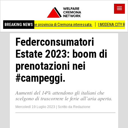
ati Anche provincia di Cremona interessata.
BREAKING NEWS
I MODENA CITY RAMBLERS ARRI
Federconsumatori
Estate 2023: boom di
prenotazioni nei
#campeggi.
Aumenti del 14% attendono gli italiani che
scelgono di trascorrere le ferie all’aria aperta.
Mercoledì 19 Luglio 2023
|
Scritto da
Redazione