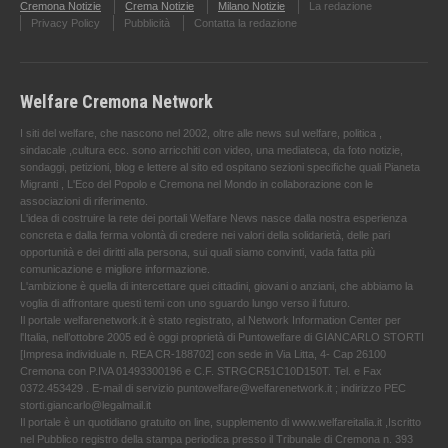
Cremona Notizie
Crema Notizie
Milano Notizie
La redazione
Privacy Policy
Pubblicità
Contatta la redazione
Welfare Cremona Network
I siti del welfare, che nascono nel 2002, oltre alle news sul welfare, politica ,
sindacale ,cultura ecc. sono arricchiti con video, una mediateca, da foto notizie,
sondaggi, petizioni, blog e lettere al sito ed ospitano sezioni specifiche quali Pianeta
Migranti , L'Eco del Popolo e Cremona nel Mondo in collaborazione con le
associazioni di riferimento.
L'idea di costruire la rete dei portali Welfare News nasce dalla nostra esperienza
concreta e dalla ferma volontà di credere nei valori della solidarietà, delle pari
opportunità e dei diritti alla persona, sui quali siamo convinti, vada fatta più
comunicazione e migliore informazione.
L'ambizione è quella di intercettare quei cittadini, giovani o anziani, che abbiamo la
voglia di affrontare questi temi con uno sguardo lungo verso il futuro.
Il portale welfarenetwork.it è stato registrato, al Network Information Center per
l'Italia, nell’ottobre 2005 ed è oggi proprietà di Puntowelfare di GIANCARLO STORTI
[Impresa individuale n. REA CR-188702] con sede in Via Litta, 4- Cap 26100
Cremona con P.IVA 01493300196 e C.F. STRGCR51C10D150T. Tel. e Fax
0372.453429 . E-mail di servizio puntowelfare@welfarenetwork.it ; indirizzo PEC
storti.giancarlo@legalmail.it
Il portale è un quotidiano gratuito on line, supplemento di www.welfareitalia.it ,Iscritto
nel Pubblico registro della stampa periodica presso il Tribunale di Cremona n. 393