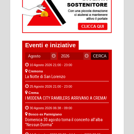
Eventi e iniziative
10 Agosto 2026 21:00 - 23:00
Cremona
La Notte di San Lorenzo
25 Agosto 2026 21:00 - 23:00
Crema
I MODENA CITY RAMBLERS ARRIVANO A CREMA!
30 Agosto 2026 06:38 - 09:00
Bosco ex Parmigiano
Domenica 30 agosto torna il concerto all’alba
“Nessun Dorma”