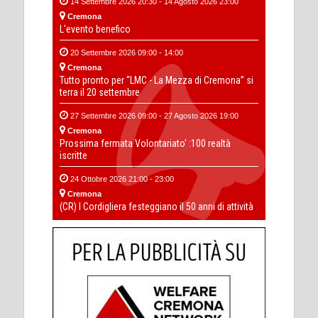
14 Settembre 2026 20:30 - 14 Agosto 2026 23:00
Cremona
L'evento benefico
20 Settembre 2026 09:00 - 14:00
Cremona
Tutto pronto per “LMC - La Mezza di Cremona” si
terra il 20 settembre
27 Settembre 2026 09:00 - 27 Agosto 2026 19:00
Cremona
Prossima fermata Volontariato' :100 realtà
iscritte
24 Ottobre 2026 21:00 - 23:00
Cremona
(CR) I Cordigliera festeggiano il 50 anni di attività