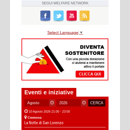
SEGUI
WELFARE NETWORK
Select Language
▼
Eventi e iniziative
10 Agosto 2026 21:00 - 23:00
Cremona
La Notte di San Lorenzo