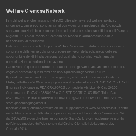
Welfare Cremona Network
I siti del welfare, che nascono nel 2002, oltre alle news sul welfare, politica ,
sindacale ,cultura ecc. sono arricchiti con video, una mediateca, da foto notizie,
sondaggi, petizioni, blog e lettere al sito ed ospitano sezioni specifiche quali Pianeta
Migranti , L'Eco del Popolo e Cremona nel Mondo in collaborazione con le
associazioni di riferimento.
L'idea di costruire la rete dei portali Welfare News nasce dalla nostra esperienza
concreta e dalla ferma volontà di credere nei valori della solidarietà, delle pari
opportunità e dei diritti alla persona, sui quali siamo convinti, vada fatta più
comunicazione e migliore informazione.
L'ambizione è quella di intercettare quei cittadini, giovani o anziani, che abbiamo la
voglia di affrontare questi temi con uno sguardo lungo verso il futuro.
Il portale welfarenetwork.it è stato registrato, al Network Information Center per
l'Italia, nell’ottobre 2005 ed è oggi proprietà di Puntowelfare di GIANCARLO STORTI
[Impresa individuale n. REA CR-188702] con sede in Via Litta, 4- Cap 26100
Cremona con P.IVA 01493300196 e C.F. STRGCR51C10D150T. Tel. e Fax
0372.453429 . E-mail di servizio puntowelfare@welfarenetwork.it ; indirizzo PEC
storti.giancarlo@legalmail.it
Il portale è un quotidiano gratuito on line, supplemento di www.welfareitalia.it ,Iscritto
nel Pubblico registro della stampa periodica presso il Tribunale di Cremona n. 393
dal 24/09/203 e con direttore responsabile Gian Carlo Storti regolarmente iscritto
nell’elenco speciale dell’Albo tenuto dall’Ordine Giornalisti della Lombardia.
Gennaio 2016