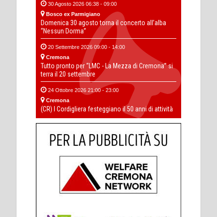
30 Agosto 2026 06:38 - 09:00
Bosco ex Parmigiano
Domenica 30 agosto torna il concerto all’alba
“Nessun Dorma”
20 Settembre 2026 09:00 - 14:00
Cremona
Tutto pronto per “LMC - La Mezza di Cremona” si
terra il 20 settembre
24 Ottobre 2026 21:00 - 23:00
Cremona
(CR) I Cordigliera festeggiano il 50 anni di attività