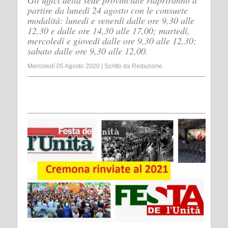
Gli uffici della sede provinciale riapriranno a
partire da lunedì 24 agosto con le consuete
modalità: lunedì e venerdì dalle ore 9,30 alle
12,30 e dalle ore 14,30 alle 17,00; martedì,
mercoledì e giovedì dalle ore 9,30 alle 12,30;
sabato dalle ore 9,30 alle 12,00.
Mercoledì 05 Agosto 2020
|
Scritto da
Redazione