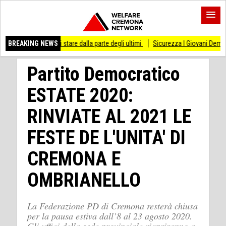
o di stare dalla parte degli ultimi
BREAKING NEWS
Sicurezza I Giovani Democratici ribattono ai
Partito Democratico
ESTATE 2020:
RINVIATE AL 2021 LE
FESTE DE L'UNITA' DI
CREMONA E
OMBRIANELLO
La Federazione PD di Cremona resterà chiusa
per la pausa estiva dall’8 al 23 agosto 2020.