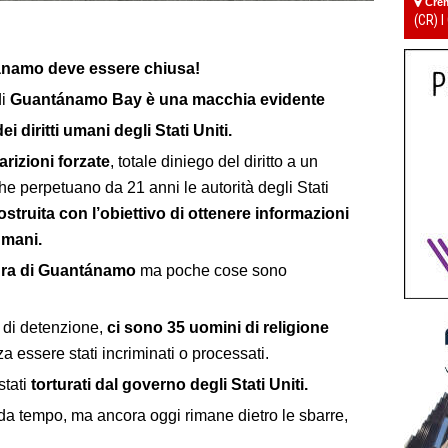
Cre
(CR) I
ánamo deve essere chiusa!
di
Guantánamo Bay è una macchia evidente
ei diritti umani degli Stati Uniti.
arizioni forzate
, totale diniego del diritto a un
e perpetuano da 21 anni le autorità degli Stati
ostruita con l’obiettivo di ottenere informazioni
umani.
tura di Guantánamo
ma poche cose sono
a di detenzione,
ci sono 35 uomini di religione
a essere stati incriminati o processati.
stati
torturati dal governo degli Stati Uniti.
 da tempo, ma ancora oggi rimane dietro le sbarre,