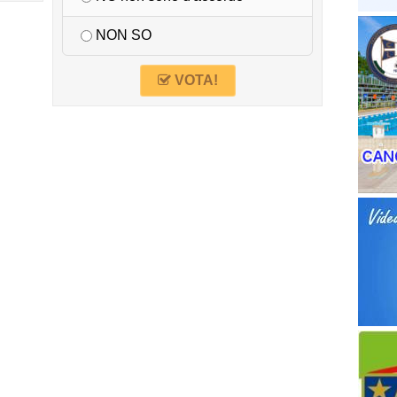
NON SO
VOTA!