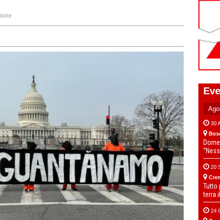
ione
Eve
30 
Bos
Domen
“Ness
20 
Cre
Tutto
terra 
24 