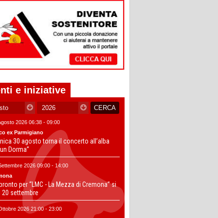
nti e iniziative
Agosto 2026 06:38 - 09:00
co ex Parmigiano
ica 30 agosto torna il concerto all’alba
un Dorma”
Settembre 2026 09:00 - 14:00
mona
 pronto per “LMC - La Mezza di Cremona” si
il 20 settembre
Ottobre 2026 21:00 - 23:00