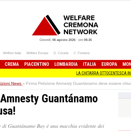
Giovedì,
06 agosto 2026
-
ore
09.35
Welfare Italia
Welfare Europa
G. Corada
C. Fontana
CREMA
PIACENTINO
LOMBARDIA
ITALIA
EUROPA
MO
LA CHITARRA OTTOCENTESCA IN MOSTRA A
tizioni News
»
Firma Petizione Amnesty Guantánamo deve essere chiu
e Amnesty Guantánamo
usa!
are di Guantánamo Bay è una macchia evidente dei