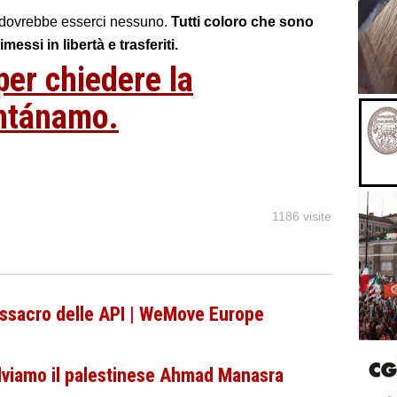
 dovrebbe esserci nessuno.
Tutti coloro che sono
ssi in libertà e trasferiti.
per chiedere la
antánamo.
1186 visite
assacro delle API | WeMove Europe
lviamo il palestinese Ahmad Manasra