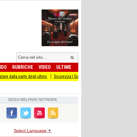
NDO
RUBRICHE
VIDEO
ULTIME
 degli ultimi
Sicurezza I Giovani Democratici ribattono ai Giovani di Fratellli d'
SEGUI
WELFARE NETWORK
Select Language
▼