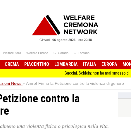
Giovedì,
06 agosto 2026
-
ore
20.48
Welfare Italia
Welfare Europa
G. Corada
C. Fontana
CREMA
PIACENTINO
LOMBARDIA
ITALIA
EUROPA
MO
Guccini, Schlein: non ha mai smesso di stare dalla parte
tizioni News
»
Amref Firma la Petizione contro la violenza di genere
etizione contro la
ere
almeno una violenza fisica o psicologica nella vita.