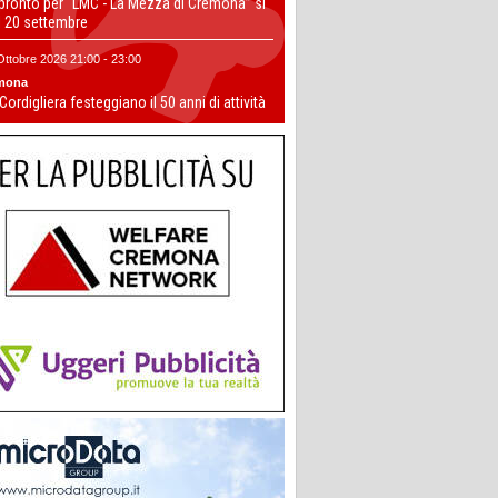
 pronto per “LMC - La Mezza di Cremona” si
il 20 settembre
Ottobre 2026 21:00 - 23:00
mona
 Cordigliera festeggiano il 50 anni di attività