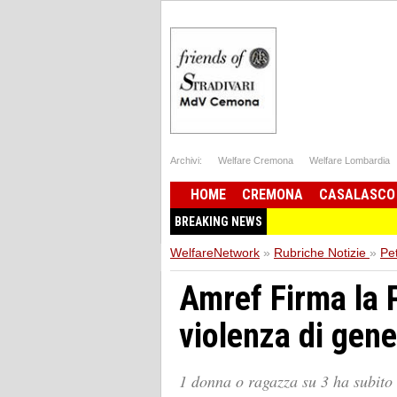
Archivi:
Welfare Cremona
Welfare Lombardia
HOME
CREMONA
CASALASCO
BREAKING NEWS
WelfareNetwork
»
Rubriche Notizie
»
Pe
Amref Firma la P
violenza di gen
1 donna o ragazza su 3 ha subito 