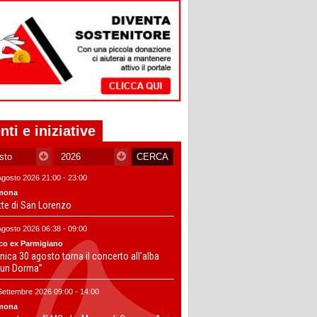
nti e iniziative
Agosto 2026 21:00 - 23:00
mona
tte di San Lorenzo
Agosto 2026 06:38 - 09:00
co ex Parmigiano
ica 30 agosto torna il concerto all’alba
un Dorma”
Settembre 2026 09:00 - 14:00
mona