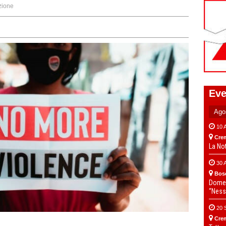
zione
Eve
10 
Cre
La No
30 
Bos
Domen
“Ness
20 
Cre