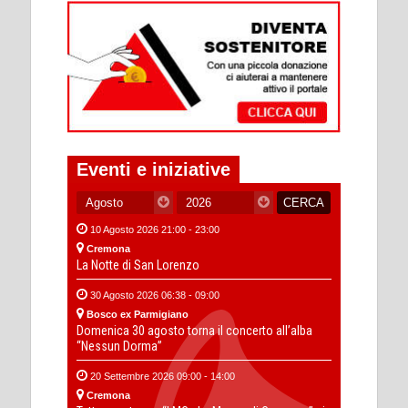
Eventi e iniziative
10 Agosto 2026 21:00 - 23:00
Cremona
La Notte di San Lorenzo
30 Agosto 2026 06:38 - 09:00
Bosco ex Parmigiano
Domenica 30 agosto torna il concerto all’alba
“Nessun Dorma”
20 Settembre 2026 09:00 - 14:00
Cremona