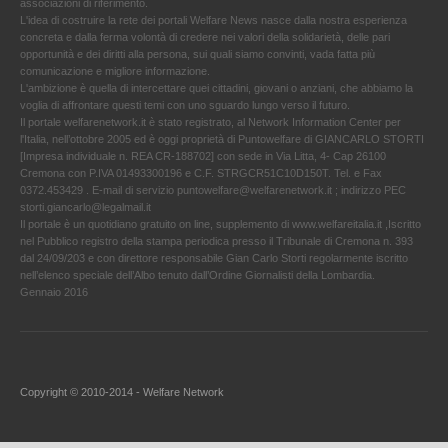
associazioni di riferimento.
L'idea di costruire la rete dei portali Welfare News nasce dalla nostra esperienza
concreta e dalla ferma volontà di credere nei valori della solidarietà, delle pari
opportunità e dei diritti alla persona, sui quali siamo convinti, vada fatta più
comunicazione e migliore informazione.
L'ambizione è quella di intercettare quei cittadini, giovani o anziani, che abbiamo la
voglia di affrontare questi temi con uno sguardo lungo verso il futuro.
Il portale welfarenetwork.it è stato registrato, al Network Information Center per
l'Italia, nell’ottobre 2005 ed è oggi proprietà di Puntowelfare di GIANCARLO STORTI
[Impresa individuale n. REA CR-188702] con sede in Via Litta, 4- Cap 26100
Cremona con P.IVA 01493300196 e C.F. STRGCR51C10D150T. Tel. e Fax
0372.453429 . E-mail di servizio puntowelfare@welfarenetwork.it ; indirizzo PEC
storti.giancarlo@legalmail.it
Il portale è un quotidiano gratuito on line, supplemento di www.welfareitalia.it ,Iscritto
nel Pubblico registro della stampa periodica presso il Tribunale di Cremona n. 393
dal 24/09/203 e con direttore responsabile Gian Carlo Storti regolarmente iscritto
nell’elenco speciale dell’Albo tenuto dall’Ordine Giornalisti della Lombardia.
Gennaio 2016
Copyright © 2010-2014 - Welfare Network