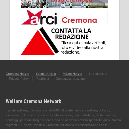
Cremona Notizie
Crema Notizie
Milano Notizie
La redazione
Privacy Policy
Pubblicità
Contatta la redazione
Welfare Cremona Network
I siti del welfare, che nascono nel 2002, oltre alle news sul welfare, politica ,
sindacale ,cultura ecc. sono arricchiti con video, una mediateca, da foto notizie,
sondaggi, petizioni, blog e lettere al sito ed ospitano sezioni specifiche quali Pianeta
Migranti , L'Eco del Popolo e Cremona nel Mondo in collaborazione con le