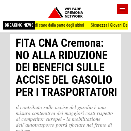
sso di stare dalla parte degli ultimi
BREAKING NEWS
Sicurezza I Giovani Democratici ribattono 
FITA CNA Cremona:
NO ALLA RIDUZIONE
DEI BENEFICI SULLE
ACCISE DEL GASOLIO
PER I TRASPORTATORI
il contributo sulle accise del gasolio è una
misura contenitiva dei maggiori costi rispetto
ai competitor europei - la mobilitazione
dell’autotrasporto potrà sfociare nel fermo di
settore .