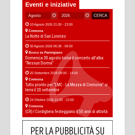
Eventi e iniziative
10 Agosto 2026 21:00 - 23:00
Cremona
La Notte di San Lorenzo
30 Agosto 2026 06:38 - 09:00
Bosco ex Parmigiano
Domenica 30 agosto torna il concerto all’alba
“Nessun Dorma”
20 Settembre 2026 09:00 - 14:00
Cremona
Tutto pronto per “LMC - La Mezza di Cremona” si
terra il 20 settembre
24 Ottobre 2026 21:00 - 23:00
Cremona
(CR) I Cordigliera festeggiano il 50 anni di attività