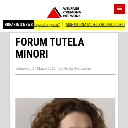
ato di questo gesto?
BREAKING NEWS
AISE GIORNATA DEL SACRIFICIO DEL LAVORO ITALIANO 
FORUM TUTELA
MINORI
Domenica 17 Marzo 2013
|
Scritto da
Redazione