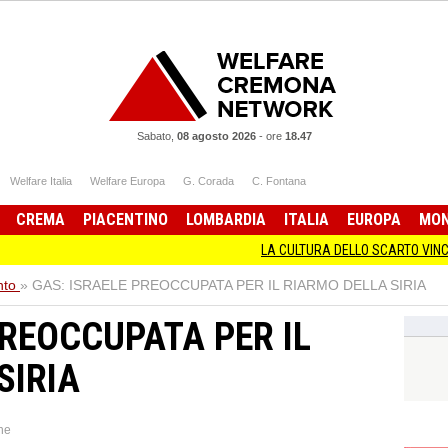
Sabato,
08 agosto 2026
-
ore
18.47
Welfare Italia
Welfare Europa
G. Corada
C. Fontana
CREMA
PIACENTINO
LOMBARDIA
ITALIA
EUROPA
MO
LA CULTURA DELLO SCARTO VINCENZO AND
nto
»
GAS: ISRAELE PREOCCUPATA PER IL RIARMO DELLA SIRIA
PREOCCUPATA PER IL
SIRIA
ne