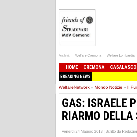
Archivi:
Welfare Cremona
Welfare Lombardia
HOME
CREMONA
CASALASCO
BREAKING NEWS
WelfareNetwork
»
Mondo Notizie
»
Il Pu
GAS: ISRAELE 
RIARMO DELLA 
Venerdì 24 Maggio 2013
|
Scritto da
Redazio