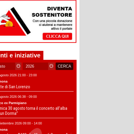
nti e iniziative
Agosto 2026 21:00 - 23:00
mona
tte di San Lorenzo
Agosto 2026 06:38 - 09:00
co ex Parmigiano
ica 30 agosto torna il concerto all’alba
un Dorma”
Settembre 2026 09:00 - 14:00
mona