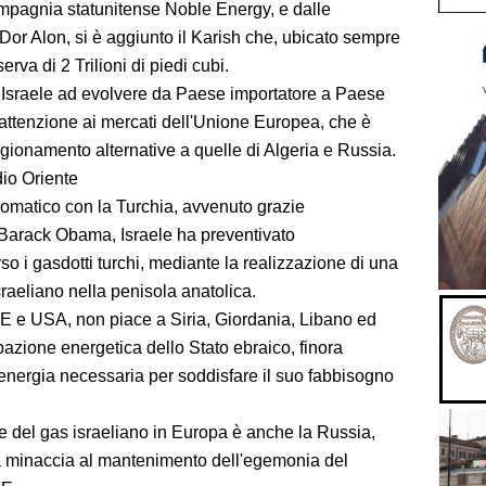
compagnia statunitense Noble Energy, e dalle
Dor Alon, si è aggiunto il Karish che, ubicato sempre
rva di 2 Trilioni di piedi cubi.
 Israele ad evolvere da Paese importatore a Paese
 attenzione ai mercati dell'Unione Europea, che è
vigionamento alternative a quelle di Algeria e Russia.
io Oriente
lomatico con la Turchia, avvenuto grazie
 Barack Obama, Israele ha preventivato
so i gasdotti turchi, mediante la realizzazione di una
sraeliano nella penisola anatolica.
 UE e USA, non piace a Siria, Giordania, Libano ed
azione energetica dello Stato ebraico, finora
'energia necessaria per soddisfare il suo fabbisogno
ne del gas israeliano in Europa è anche la Russia,
na minaccia al mantenimento dell'egemonia del