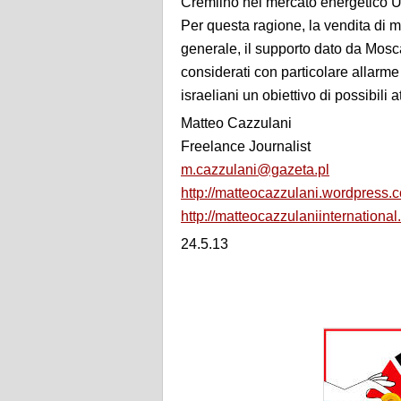
Cremlino nel mercato energetico 
Per questa ragione, la vendita di mis
generale, il supporto dato da Mosc
considerati con particolare allarme 
israeliani un obiettivo di possibili at
Matteo Cazzulani
Freelance Journalist
m.cazzulani@gazeta.pl
http://matteocazzulani.wordpress.
http://matteocazzulaniinternationa
24.5.13