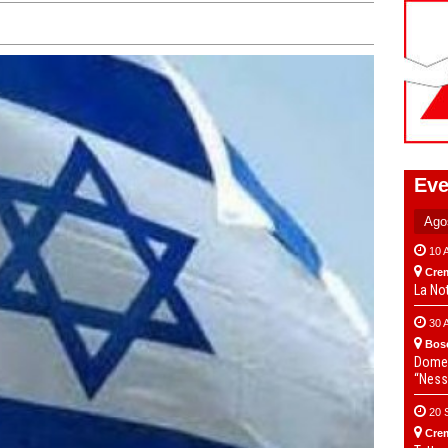
Eve
10 
Cre
La No
30 
Bos
Domen
“Ness
20 
Cre