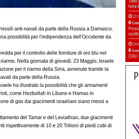
Tutto
terra 
27 
Cre
Pross
i missili anti-navali da parte della Russia a Damasco.
iscrit
na possibilità per l'indipendenza dell'Occidente da
24 
Cre
dda per il controllo delle forniture di oro blu nel
(CR) I
 riarmo. Nella giornata di giovedì. 23 Maggio, Israele
one per il riarmo della Siria, avvenuto tramite la
navali da parte della Russia.
aele ha illustrato la possibilità che gli armamenti
oristi, come Hezbollah in Libano e Hamas in
zione di gas dai giacimenti israeliani siano messi a
ruttamento del Tamar e del Leviathian, due giacimenti
ti rispettivamente di 10 e 20 Trilioni di piedi cubi di