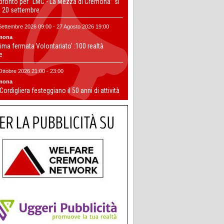
 pronto per “LMC - La Mezza di Cremona” si
il 20 settembre
Settembre 2026 09:00 - 27 Agosto 2026 19:00
mona
ima fermata Volontariato' :100 realtà
te
Ottobre 2026 21:00 - 23:00
mona
 Cordigliera festeggiano il 50 anni di attività