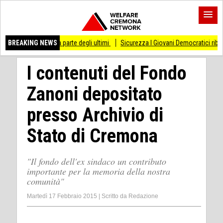
re dalla parte degli ultimi
BREAKING NEWS
Sicurezza I Giovani Democratici ribattono ai Giovani 
I contenuti del Fondo
Zanoni depositato
presso Archivio di
Stato di Cremona
"Il fondo dell'ex sindaco un contributo
importante per la memoria della nostra
comunità"
Martedì 17 Febbraio 2015
|
Scritto da
Redazione