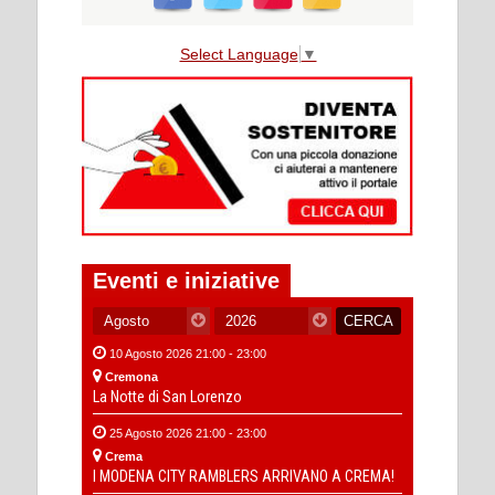
Select Language
▼
Eventi e iniziative
10 Agosto 2026 21:00 - 23:00
Cremona
La Notte di San Lorenzo
25 Agosto 2026 21:00 - 23:00
Crema
I MODENA CITY RAMBLERS ARRIVANO A CREMA!