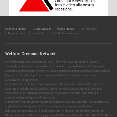
Cremona Notizie
Crema Notizie
Milano Notizie
La redazione
Privacy Policy
Pubblicità
Contatta la redazione
Welfare Cremona Network
I siti del welfare, che nascono nel 2002, oltre alle news sul welfare, politica ,
sindacale ,cultura ecc. sono arricchiti con video, una mediateca, da foto notizie,
sondaggi, petizioni, blog e lettere al sito ed ospitano sezioni specifiche quali Pianeta
Migranti , L'Eco del Popolo e Cremona nel Mondo in collaborazione con le
associazioni di riferimento.
L'idea di costruire la rete dei portali Welfare News nasce dalla nostra esperienza
concreta e dalla ferma volontà di credere nei valori della solidarietà, delle pari
opportunità e dei diritti alla persona, sui quali siamo convinti, vada fatta più
comunicazione e migliore informazione.
L'ambizione è quella di intercettare quei cittadini, giovani o anziani, che abbiamo la
voglia di affrontare questi temi con uno sguardo lungo verso il futuro.
Il portale welfarenetwork.it è stato registrato, al Network Information Center per
l'Italia, nell’ottobre 2005 ed è oggi proprietà di Puntowelfare di GIANCARLO STORTI