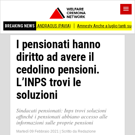
CENZO ANDRAOUS (PAVIA)
BREAKING NEWS
Amnesty Anche a luglio tanti successi ed ingiust
I pensionati hanno
diritto ad avere il
cedolino pensioni.
L’INPS trovi le
soluzioni
Sindacati pensionati: Inps trovi soluzioni
affinché i pensionati abbiano accesso alle
informazioni sulle proprie pensioni
Martedì 09 Febbraio 2021
|
Scritto da
Redazione