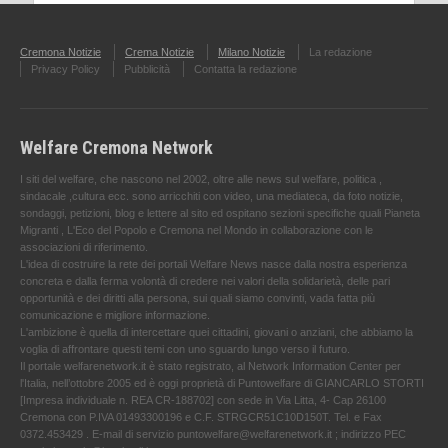
Cremona Notizie
Crema Notizie
Milano Notizie
La redazione
Privacy Policy
Pubblicità
Contatta la redazione
Welfare Cremona Network
I siti del welfare, che nascono nel 2002, oltre alle news sul welfare, politica ,
sindacale ,cultura ecc. sono arricchiti con video, una mediateca, da foto notizie,
sondaggi, petizioni, blog e lettere al sito ed ospitano sezioni specifiche quali Pianeta
Migranti , L'Eco del Popolo e Cremona nel Mondo in collaborazione con le
associazioni di riferimento.
L'idea di costruire la rete dei portali Welfare News nasce dalla nostra esperienza
concreta e dalla ferma volontà di credere nei valori della solidarietà, delle pari
opportunità e dei diritti alla persona, sui quali siamo convinti, vada fatta più
comunicazione e migliore informazione.
L'ambizione è quella di intercettare quei cittadini, giovani o anziani, che abbiamo la
voglia di affrontare questi temi con uno sguardo lungo verso il futuro.
Il portale welfarenetwork.it è stato registrato, al Network Information Center per
l'Italia, nell’ottobre 2005 ed è oggi proprietà di Puntowelfare di GIANCARLO STORTI
[Impresa individuale n. REA CR-188702] con sede in Via Litta, 4- Cap 26100
Cremona con P.IVA 01493300196 e C.F. STRGCR51C10D150T. Tel. e Fax
0372.453429 . E-mail di servizio puntowelfare@welfarenetwork.it ; indirizzo PEC