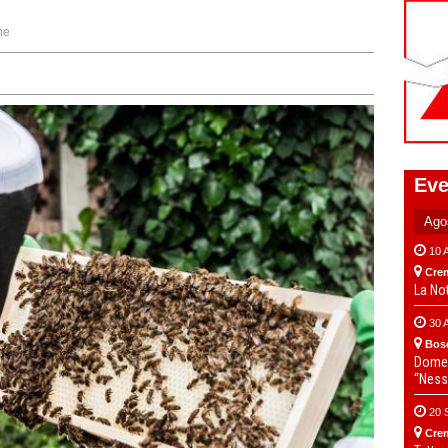
ne
Eve
10 
Cre
La No
30 
Bos
Domen
“Ness
20 
Cre