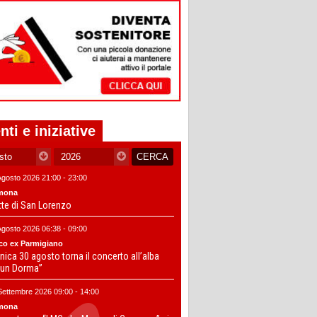
nti e iniziative
Agosto 2026 21:00 - 23:00
mona
tte di San Lorenzo
Agosto 2026 06:38 - 09:00
co ex Parmigiano
ica 30 agosto torna il concerto all’alba
un Dorma”
Settembre 2026 09:00 - 14:00
mona