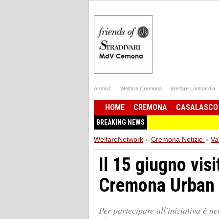
Archivi:
Welfare Cremona
Welfare Lombardia
HOME
CREMONA
CASALASCO
BREAKING NEWS
WelfareNetwork
»
Cremona Notizie
»
Va
Il 15 giugno visi
Cremona Urban
Per partecipare all'iniziativa è ne