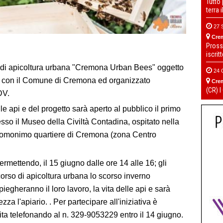
Tutto
terra 
27 
Cre
Pross
iscrit
o di apicoltura urbana "Cremona Urban Bees" oggetto
24 
ne con il Comune di Cremona ed organizzato
Cre
(CR) I
DV.
 api e del progetto sarà aperto al pubblico il primo
esso il Museo della Civiltà Contadina, ospitato nella
omonimo quartiere di Cremona (zona Centro
permettendo, il 15 giugno dalle ore 14 alle 16; gli
 corso di apicoltura urbana lo scorso inverno
iegheranno il loro lavoro, la vita delle api e sarà
zza l'apiario. . Per partecipare all'iniziativa è
ita telefonando al n. 329-9053229 entro il 14 giugno.