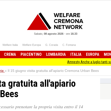
Sabato,
08 agosto 2026
-
ore
18.33
Welfare Italia
Welfare Europa
G. Corada
C. Fontana
CREMA
PIACENTINO
LOMBARDIA
ITALIA
EUROPA
MO
Amnesty Anche a luglio tanti successi ed ingiu
rie
»
Il 15 giugno visita gratuita all'apiario Cremona Urban Bees
ta gratuita all'apiario
 Bees
cessario prenotare la propria visita entro il 14