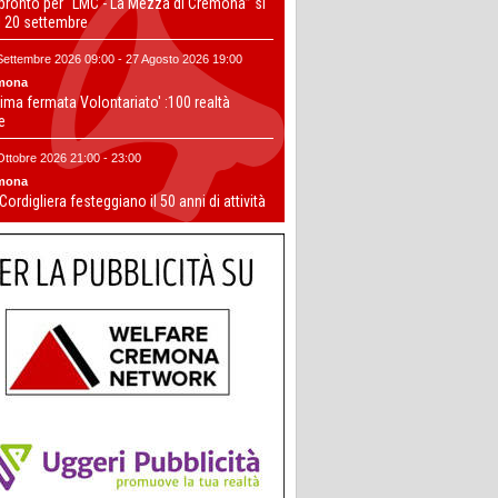
 pronto per “LMC - La Mezza di Cremona” si
il 20 settembre
Settembre 2026 09:00 - 27 Agosto 2026 19:00
mona
ima fermata Volontariato' :100 realtà
te
Ottobre 2026 21:00 - 23:00
mona
 Cordigliera festeggiano il 50 anni di attività