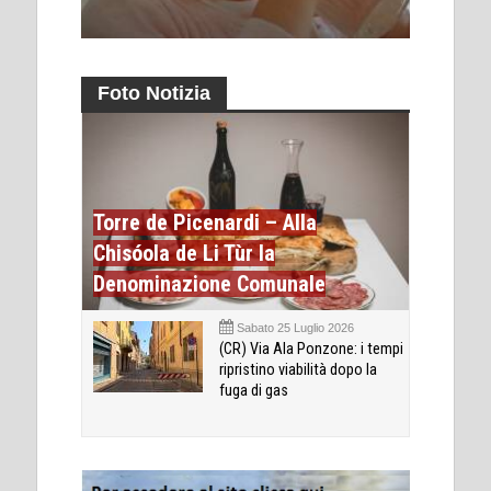
Foto Notizia
Torre de Picenardi – Alla
Chisóola de Li Tùr la
Denominazione Comunale
Sabato 25 Luglio 2026
(CR) Via Ala Ponzone: i tempi
ripristino viabilità dopo la
fuga di gas