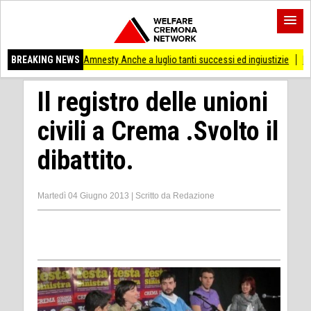
AVIA)
BREAKING NEWS
Amnesty Anche a luglio tanti successi ed ingiustizie
Pianeta Migrant
Il registro delle unioni
civili a Crema .Svolto il
dibattito.
Martedì 04 Giugno 2013
|
Scritto da
Redazione