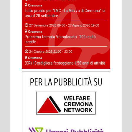
Cremona
Tutto pronto per “LMC - La Mezza di Cremona” si
terra il 20 settembre
27 Settembre 2026 09:00 - 27 Agosto 2026 19:00
Cremona
Prossima fermata Volontariato' :100 realtà
iscritte
24 Ottobre 2026 21:00 - 23:00
Cremona
(CR) I Cordigliera festeggiano il 50 anni di attività