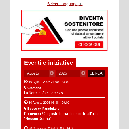
Select Language
▼
Eventi e iniziative
10 Agosto 2026 21:00 - 23:00
Cremona
La Notte di San Lorenzo
30 Agosto 2026 06:38 - 09:00
Bosco ex Parmigiano
Domenica 30 agosto torna il concerto all’alba
“Nessun Dorma”
20 Settembre 2026 09:00 - 14:00